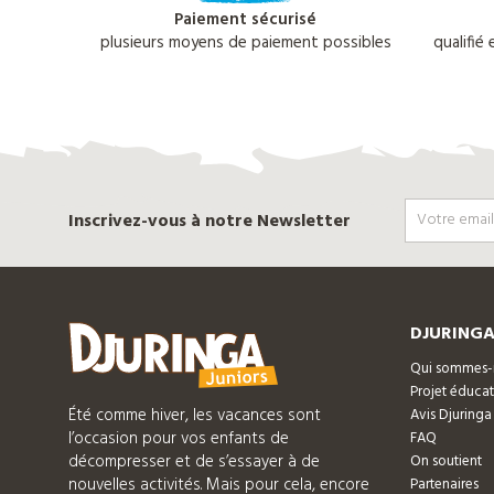
Paiement sécurisé
plusieurs moyens de paiement possibles
qualifié
Inscrivez-vous à notre Newsletter
DJURINGA
Qui sommes-
Projet éducat
Été comme hiver, les vacances sont
Avis Djuringa
l’occasion pour vos enfants de
FAQ
décompresser et de s’essayer à de
On soutient
nouvelles activités. Mais pour cela, encore
Partenaires