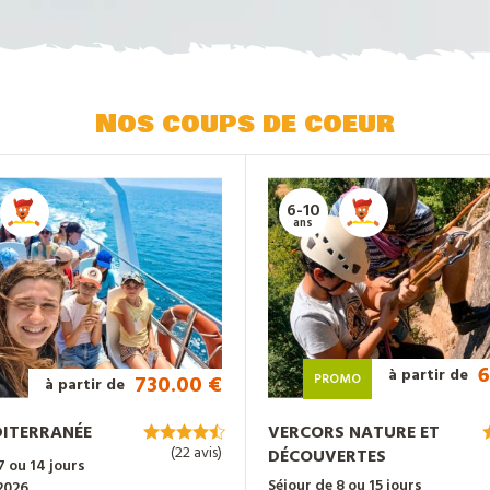
Nos coups de coeur
6-10
ans
6
à partir de
730.00 €
PROMO
à partir de
DITERRANÉE
VERCORS NATURE ET
(22 avis)
DÉCOUVERTES
7 ou 14 jours
Séjour de 8 ou 15 jours
2026