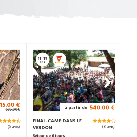
11-13
13
ans
a
15.00 €
540.00 €
à partir de
685.00€
FINAL-CAMP DANS LE
SOL
(5 avis)
(8 avis)
VERDON
WHA
Séjour de 6 jours
Séjou