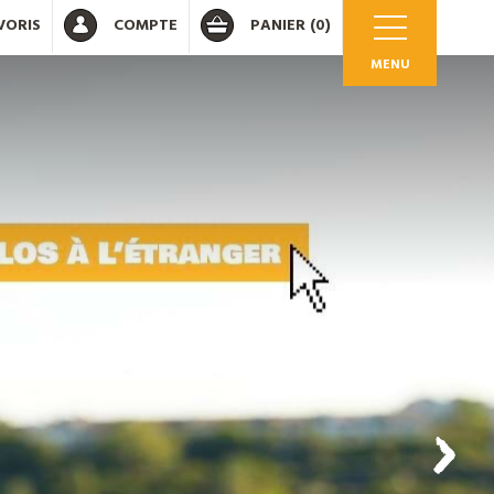
VORIS
COMPTE
PANIER
(0)
MENU
OK
 votre compte