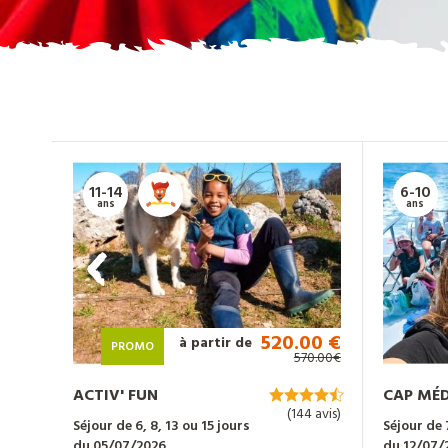
Nos
actualités
Contact
11-14
6-10
ans
ans
Télécharger
notre
catalogue
520.00 €
à partir de
PROMO
570.00€
ACTIV' FUN
CAP MÉ
(144 avis)
Séjour de 6, 8, 13 ou 15 jours
Séjour de 
du 05/07/2026
du 12/07/