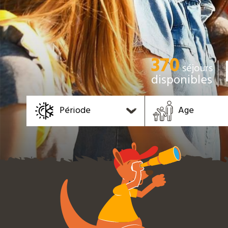
370
séjours
disponibles
Période
Age