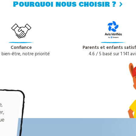
Pourquoi nous choisir ?
Confiance
Parents et enfants satisf
r bien-être, notre priorité
4.6 / 5 basé sur 1 141 avi
e,
r,
ue