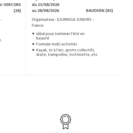
N-VERCORS
du 23/08/2026
du 0
(26)
au 28/08/2026
BAUDUEN
(83)
au 2
-
Organisateur : DJURINGA JUNIORS -
Orga
France
Fran
Idéal pour terminer l'été en
Le
beauté
17
,
Formule multi activités
Ca
en
Kayak, tir à l'arc, sports collectifs,
éq
skate, trampoline, trottinette, etc
Hé
su