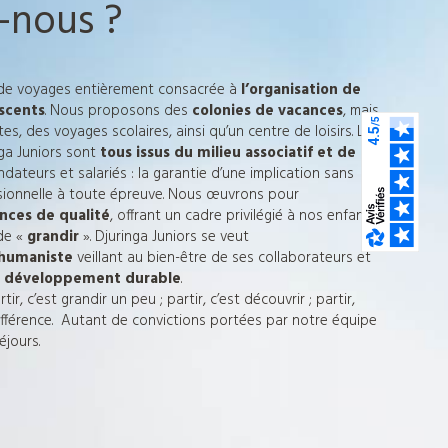
-nous ?
 de voyages entièrement consacrée à
l’organisation de
escents
. Nous proposons des
colonies de vacances
, mais
, des voyages scolaires, ainsi qu’un centre de loisirs. Les
nga Juniors sont
tous issus du milieu associatif et de
ondateurs et salariés : la garantie d’une implication sans
ssionnelle à toute épreuve. Nous œuvrons pour
nces de qualité
, offrant un cadre privilégié à nos enfants
de «
grandir
». Djuringa Juniors se veut
 humaniste
veillant au bien-être de ses collaborateurs et
 développement durable
.
ir, c’est grandir un peu ; partir, c’est découvrir ; partir,
 différence. Autant de convictions portées par notre équipe
éjours.