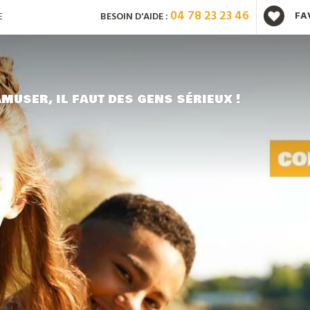
04 78 23 23 46
FA
E
BESOIN D'AIDE :
Vous avez déjà un compte ?
muser, il faut des gens sérieux !
Mot de passe oublié ?
Nouveau client ?
Créez