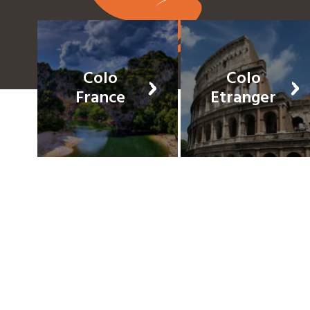
Colo
Colo
France
Etranger