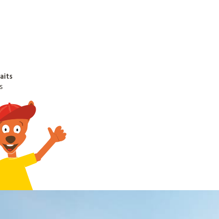
aits
s