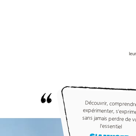
Nos
leu
colonies
de
vacances
Découvrir, comprendr
expérimenter, s'exprime
sans jamais perdre de v
Nos
l'essentiel