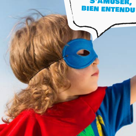
S'amuser,
centres
bien entendu 
d'hébergements
Informations
pratiques
Tout
sur
Djuringa