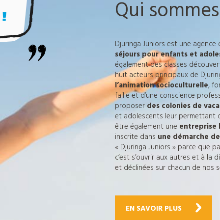
Qui sommes
!
Djuringa Juniors est une agence
séjours pour enfants et adol
également des classes découvertes
huit acteurs principaux de Djuri
l’animation socioculturelle
, f
faille et d’une conscience profe
proposer
des colonies de vaca
et adolescents leur permettant 
être
également
une
entreprise
inscrite dans
une
démarche de
« Djuringa Juniors » parce que part
c’est s’ouvrir aux autres et à la
et déclinées sur chacun de nos s
EN SAVOIR PLUS