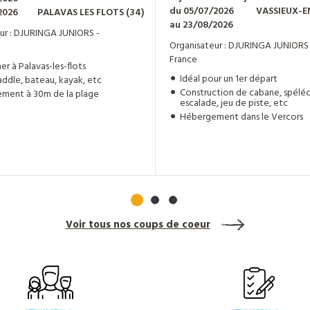
du 05/07/2026
VASSIEUX-E
2026
PALAVAS LES FLOTS
(34)
au 23/08/2026
ur : DJURINGA JUNIORS -
Organisateur : DJURINGA JUNIORS 
France
er à Palavas-les-flots
Idéal pour un 1er départ
addle, bateau, kayak, etc
Construction de cabane, spéléo
ment à 30m de la plage
escalade, jeu de piste, etc
Hébergement dans le Vercors
Voir tous nos coups de coeur