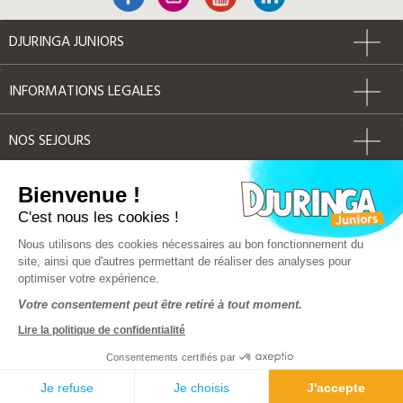
DJURINGA JUNIORS
INFORMATIONS LEGALES
NOS SEJOURS
AUTRES
Bienvenue !
C'est nous les cookies !
Label Qualité
Nous utilisons des cookies nécessaires au bon fonctionnement du
site, ainsi que d'autres permettant de réaliser des analyses pour
optimiser votre expérience.
© Djuringa Juniors 2018 - Tous droits réservés
Votre consentement peut être retiré à tout moment.
FAQ
|
CGV
|
Mentions légales
|
Plan du site
Lire la politique de confidentialité
Police d'assurance MMA 141 386 033
Solution e-commerce & création de site internet by Dedi
Consentements certifiés par
Solution hebergement OVH
Je refuse
Je choisis
J'accepte