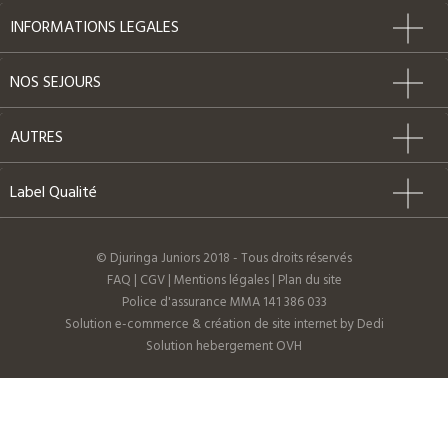
INFORMATIONS LEGALES
NOS SEJOURS
AUTRES
Label Qualité
© Djuringa Juniors 2018 - Tous droits réservés
FAQ
|
CGV
|
Mentions légales
|
Plan du site
Police d'assurance MMA 141 386 033
Solution e-commerce & création de site internet by Dedi
Solution hebergement OVH