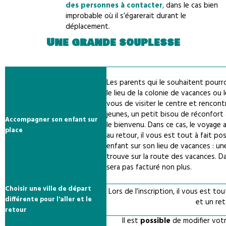
des personnes à contacter
,
dans le cas bien
improbable où il s’égarerait durant le
déplacement.
Une grande souplesse
Les parents qui le souhaitent pourr
le lieu de la colonie de vacances ou
vous de visiter le centre et rencontr
jeunes, un petit bisou de réconfort
Accompagner son enfant sur
le bienvenu. Dans ce cas, le voyage 
place
au retour, il vous est tout à fait p
enfant sur son lieu de vacances : un
trouve sur la route des vacances. D
sera pas facturé non plus.
Choisir une ville de départ
Lors de l’inscription, il vous est tou
différente pour l'aller et le
et un ret
retour
Il est
possible
de modifier votr