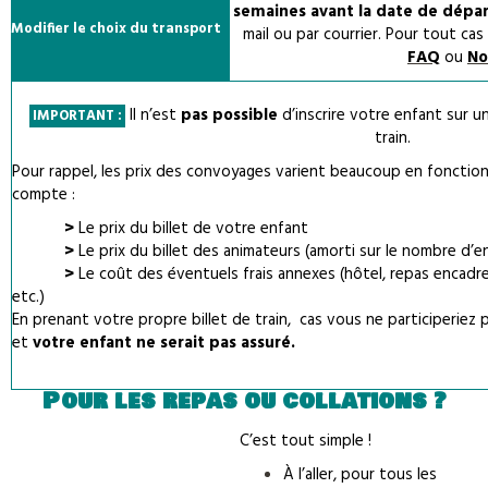
semaines avant la date de dépar
Modifier le choix du transport
mail ou par courrier. Pour tout cas 
FAQ
ou
No
Il n’est
pas possible
d’inscrire votre enfant sur u
IMPORTANT :
train.
Pour rappel, les prix des convoyages varient beaucoup en fonction
compte :
>
Le prix du billet de votre enfant
>
Le prix du billet des animateurs (amorti sur le nombre d’e
>
Le coût des éventuels frais annexes (hôtel, repas encadrem
etc.)
En prenant votre propre billet de train, cas vous ne participeriez
et
votre enfant ne serait pas assuré.
Pour les repas ou collations ?
C’est tout simple !
À l’aller, pour tous les