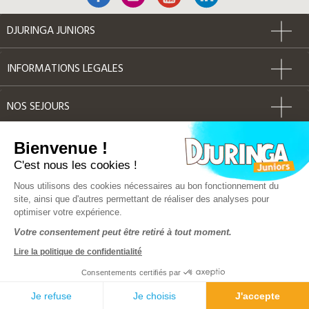
DJURINGA JUNIORS
INFORMATIONS LEGALES
NOS SEJOURS
AUTRES
Bienvenue !
C'est nous les cookies !
Label Qualité
Nous utilisons des cookies nécessaires au bon fonctionnement du
site, ainsi que d'autres permettant de réaliser des analyses pour
optimiser votre expérience.
© Djuringa Juniors 2018 - Tous droits réservés
Votre consentement peut être retiré à tout moment.
FAQ
|
CGV
|
Mentions légales
|
Plan du site
Lire la politique de confidentialité
Police d'assurance MMA 141 386 033
Solution e-commerce & création de site internet by Dedi
Consentements certifiés par
Solution hebergement OVH
Je refuse
Je choisis
J'accepte