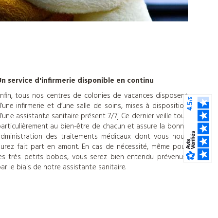
n service d'infirmerie disponible en continu
nfin, tous nos centres de colonies de vacances disposent
’une infirmerie et d’une salle de soins, mises à disposition
’un.e assistant.e sanitaire présent 7/7j. Ce dernier veille tout
articulièrement au bien-être de chacun et assure la bonne
dministration des traitements médicaux dont vous nous
urez fait part en amont. En cas de nécessité, même pour
es très petits bobos, vous serez bien entendu prévenus,
ar le biais de notre assistant.e sanitaire.