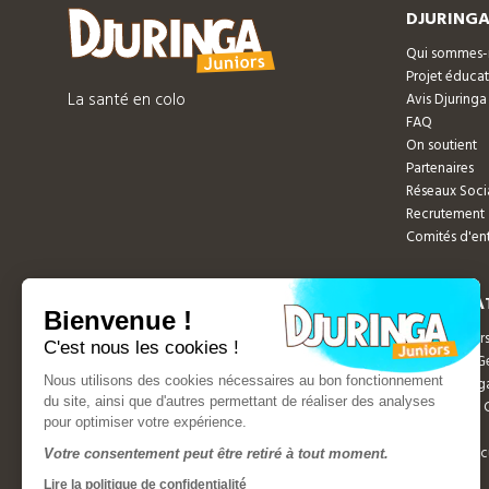
DJURINGA
Qui sommes-
Projet éducat
La santé en colo
Avis Djuringa
FAQ
On soutient
Partenaires
Réseaux Soci
Recrutement
Comités d'ent
INFORMAT
Bienvenue !
Données pers
C'est nous les cookies !
Conditions G
Nous utilisons des cookies nécessaires au bon fonctionnement
Mentions lég
du site, ainsi que d'autres permettant de réaliser des analyses
Politique de 
pour optimiser votre expérience.
Agréments
Paiement séc
Votre consentement peut être retiré à tout moment.
Lire la politique de confidentialité