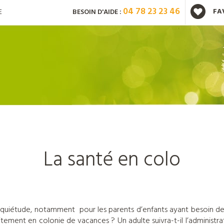
04 78 23 23 46
FA
E
BESOIN D'AIDE :
Vous avez déjà un compte ?
Mot de passe oublié ?
Nouveau client ?
Créez
La santé en colo
nquiétude, notamment pour les parents d’enfants ayant besoin de 
itement en colonie de vacances ? Un adulte suivra-t-il l’adminis