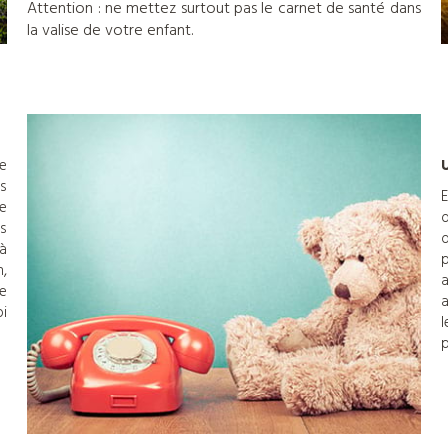
Attention : ne mettez surtout pas le carnet de santé dans
la valise de votre enfant.
e
U
s
E
de
d
ns
d
 à
p
n,
a
ue
a
oi
l
p