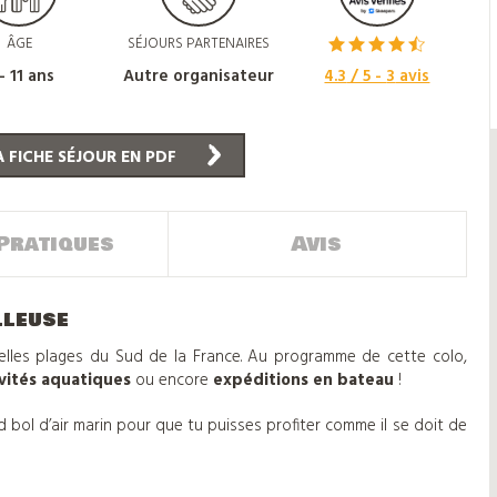
ÂGE
SÉJOURS PARTENAIRES
- 11 ans
Autre organisateur
4.3
/ 5 -
3
avis
 FICHE SÉJOUR EN PDF
Pratiques
Avis
lleuse
elles plages du Sud de la France. Au programme de cette colo,
ivités aquatiques
ou encore
expéditions en bateau
!
nd bol d’air marin pour que tu puisses profiter comme il se doit de