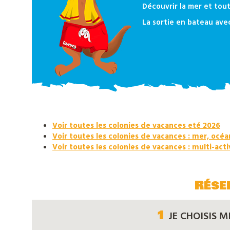
notre
Découvrir la mer et tout
catalogue
La sortie en bateau avec
Voir toutes les colonies de vacances eté 2026
Voir toutes les colonies de vacances : mer, océa
Voir toutes les colonies de vacances : multi-acti
Rése
1
JE CHOISIS M