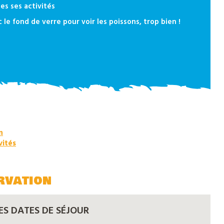
es ses activités
 le fond de verre pour voir les poissons, trop bien !
n
vités
rvation
ES DATES DE SÉJOUR