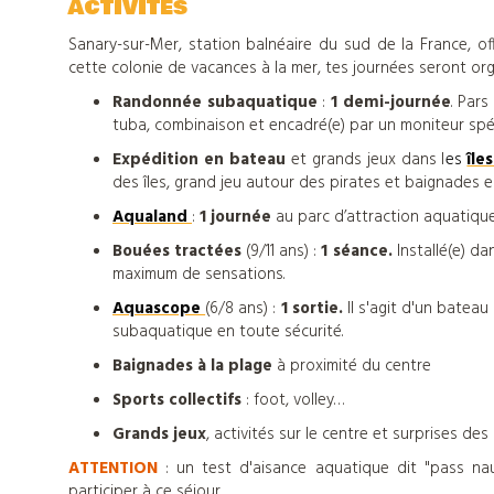
ACTIVITÉS
Sanary-sur-Mer, station balnéaire du sud de la France, of
cette colonie de vacances à la mer, tes journées seront o
Randonnée subaquatique
:
1 demi-journée
. Par
tuba, combinaison et encadré(e) par un moniteur spéc
Expédition en bateau
et grands jeux dans l
es
île
des îles, grand jeu autour des pirates et baignades 
Aqualand
:
1 journée
au parc d’attraction aquatiqu
Bouées tractées
(9/11 ans) :
1 séance.
Installé(e) da
maximum de sensations.
Aquascope
(6/8 ans) :
1 sortie.
Il s'agit d'un batea
subaquatique en toute sécurité.
Baignades à la plage
à proximité du centre
Sports collectifs
: foot, volley…
Nos
Grands jeux
, activités sur le centre et surprises des
ATTENTION
: un test d'aisance aquatique dit "pass nau
participer à ce séjour.