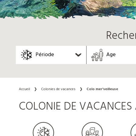
Reche
Période
Age
Accueil
❯
Colonies de vacances
❯
Colo mer'veilleuse
COLONIE DE VACANCES 