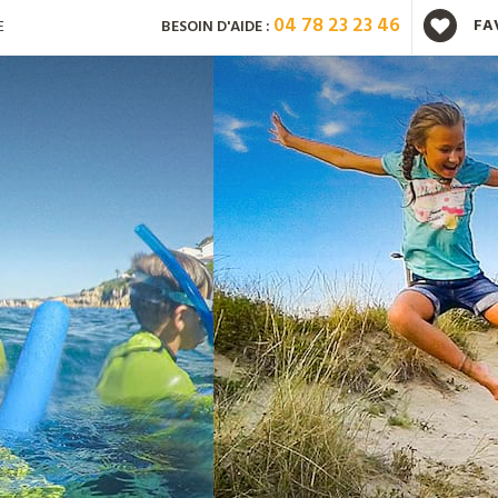
04 78 23 23 46
FA
E
BESOIN D'AIDE :
Vous avez déjà un compte ?
Mot de passe oublié ?
Nouveau client ?
Créez