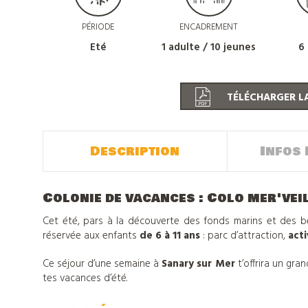
PÉRIODE
ENCADREMENT
Eté
1 adulte / 10 jeunes
6 
TÉLÉCHARGER LA
Description
Infos 
Colonie de vacances : Colo mer'vei
Cet été, pars à la découverte des fonds marins et des b
réservée aux enfants
de 6 à 11 ans
: parc d’attraction,
act
Ce séjour d’une semaine à
Sanary sur Mer
t’offrira un gra
tes vacances d’été.