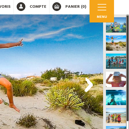
VORIS
COMPTE
PANIER
(0)
MENU
OK
 votre compte