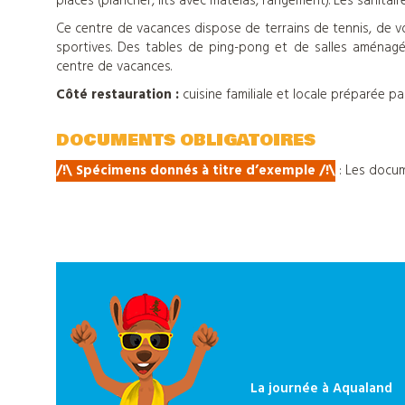
places (plancher, lits avec matelas, rangement). Les sanitai
Ce centre de vacances dispose de terrains de tennis, de vo
Tout
sportives. Des tables de ping-pong et de salles aménag
centre de vacances.
sur
Côté restauration :
cuisine familiale et locale préparée par
Djuringa
DOCUMENTS OBLIGATOIRES
/!\ Spécimens donnés à titre d’exemple /!\
: Les docum
Nos
actualités
Contact
La journée à Aqualand
Télécharger