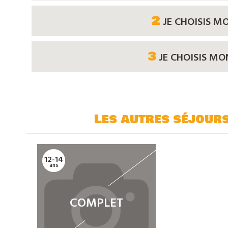
2
JE CHOISIS M
3
JE CHOISIS M
Les autres séjour
12-14
ans
COMPLET