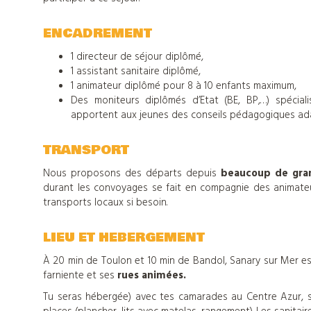
colonies
de
ENCADREMENT
1 directeur de séjour diplômé,
vacances
1 assistant sanitaire diplômé,
1 animateur diplômé pour 8 à 10 enfants maximum,
Des moniteurs diplômés d’Etat (BE, BP,…) spécia
apportent aux jeunes des conseils pédagogiques ada
Nos
TRANSPORT
centres
Nous proposons des départs depuis
beaucoup de gran
durant les convoyages se fait en compagnie des animateu
d'hébergements
transports locaux si besoin.
LIEU ET HEBERGEMENT
Informations
À 20 min de Toulon et 10 min de Bandol, Sanary sur Mer est
farniente et ses
rues animées.
pratiques
Tu seras hébergée) avec tes camarades au Centre Azur, su