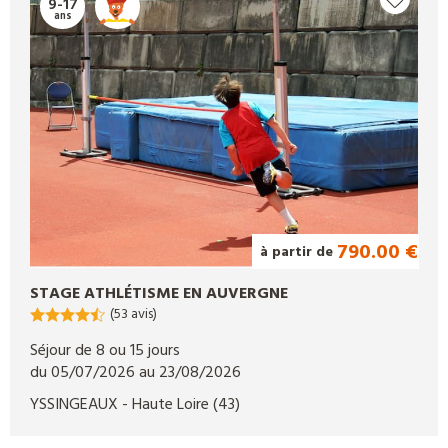
9-17
ans
790.00 €
à partir de
STAGE ATHLÉTISME EN AUVERGNE
(53 avis)
Séjour de 8 ou 15 jours
du 05/07/2026 au 23/08/2026
YSSINGEAUX
- Haute Loire
(43)