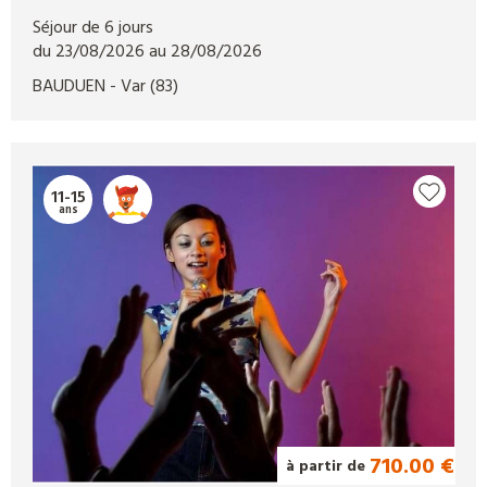
Séjour de 6 jours
du 23/08/2026 au 28/08/2026
BAUDUEN
- Var
(83)
11-15
ans
710.00 €
à partir de