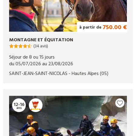
750.00 €
à partir de
MONTAGNE ET ÉQUITATION
(34 avis)
Séjour de 8 ou 15 jours
du 05/07/2026 au 23/08/2026
SAINT-JEAN-SAINT-NICOLAS
- Hautes Alpes
(05)
12-16
ans