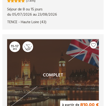
(3 avis)
Séjour de 8 ou 15 jours
du 05/07/2026 au 23/08/2026
TENCE
- Haute Loire
(43)
11-17
ans
COMPLET
810.00 €
à partir de