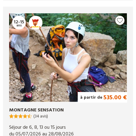
12-15
ans
535.00 €
à partir de
MONTAGNE SENSATION
(34 avis)
Séjour de 6, 8, 13 ou 15 jours
du 05/07/2026 au 28/08/2026