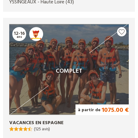
YSSINGEAUX
- Haute Loire
(43)
12-16
ans
COMPLET
1075.00 €
à partir de
VACANCES EN ESPAGNE
(125 avis)