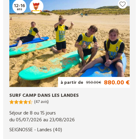
12-16
ans
880.00 €
à partir de
950.00€
SURF CAMP DANS LES LANDES
(47 avis)
Séjour de 8 ou 15 jours
du 05/07/2026 au 23/08/2026
SEIGNOSSE
- Landes
(40)