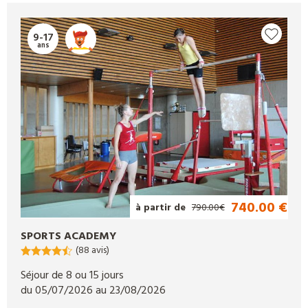
sportives ou détente, il y a des colos pour tous les goûts, et il y
a fort à parier que votre ado trouve son bonheur.
9-17
ans
740.00 €
à partir de
790.00€
SPORTS ACADEMY
(88 avis)
Séjour de 8 ou 15 jours
du 05/07/2026 au 23/08/2026