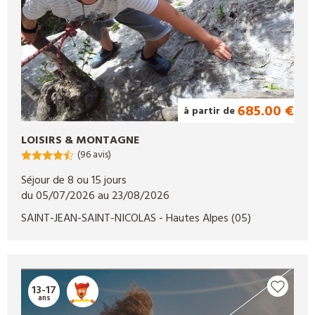
685.00 €
à partir de
LOISIRS & MONTAGNE
(96 avis)
Séjour de 8 ou 15 jours
du 05/07/2026 au 23/08/2026
SAINT-JEAN-SAINT-NICOLAS
- Hautes Alpes
(05)
13-17
ans