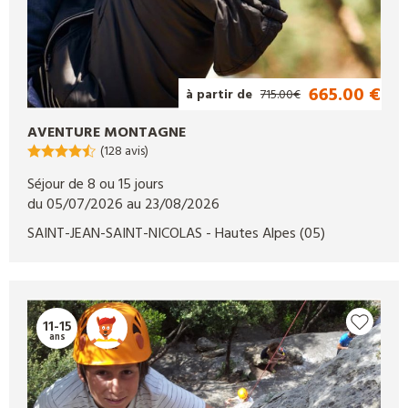
665.00 €
à partir de
715.00€
AVENTURE MONTAGNE
(128 avis)
Séjour de 8 ou 15 jours
du 05/07/2026 au 23/08/2026
SAINT-JEAN-SAINT-NICOLAS
- Hautes Alpes
(05)
11-15
ans