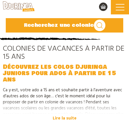
Recherchez une colonie
COLONIES DE VACANCES À PARTIR DE
15 ANS
Découvrez les colos Djuringa
Juniors pour ados à partir de 15
ans
Ca y est, votre ado a 15 ans et souhaite partir à l'aventure avec
d'autres ados de son âge… c'est le moment idéal pour lui
proposer de partir en colonie de vacances ! Pendant ses
vacances scolaires ou les grandes vacances d'été, toutes les
occasions sont bonnes pour partir en colo, Découvrez sans plus
Lire la suite
attendre notre sélection de colonies de vacances spécialement
dédiées aux ados à partir de 15 ans. En France, à l'étranger,