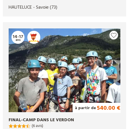
HAUTELUCE
- Savoie
(73)
14-17
ans
540.00 €
à partir de
FINAL-CAMP DANS LE VERDON
(6 avis)