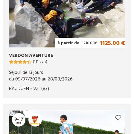
1125.00 €
à partir de
1210.00€
VERDON AVENTURE
(111 avis)
Séjour de 13 jours
du 05/07/2026 au 28/08/2026
BAUDUEN
- Var
(83)
9-17
ans