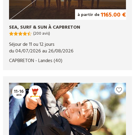
1165.00 €
à partir de
SEA, SURF & SUN À CAPBRETON
(200 avis)
Séjour de 11 ou 12 jours
du 04/07/2026 au 26/08/2026
CAPBRETON
- Landes
(40)
11-16
ans