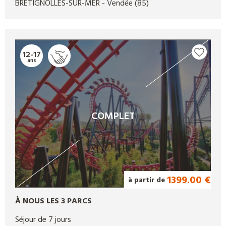
BRETIGNOLLES-SUR-MER
- Vendée
(85)
12-17
ans
COMPLET
1399.00 €
à partir de
À NOUS LES 3 PARCS
Séjour de 7 jours