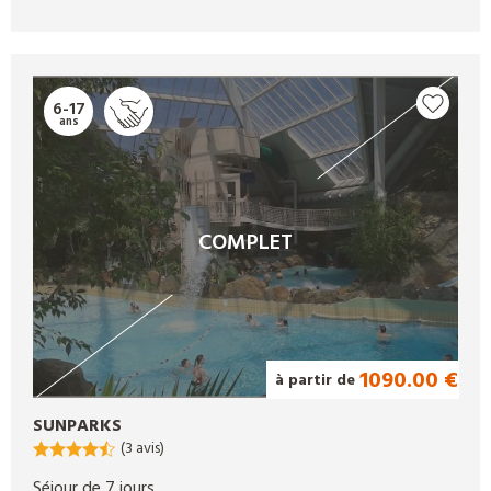
6-17
ans
COMPLET
1090.00 €
à partir de
SUNPARKS
(3 avis)
Séjour de 7 jours