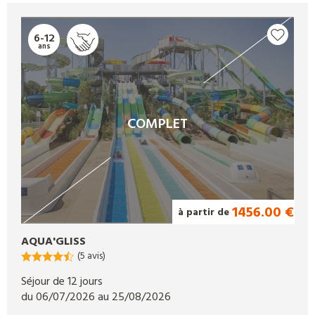
6-12
ans
COMPLET
1456.00 €
à partir de
AQUA'GLISS
(5 avis)
Séjour de 12 jours
du 06/07/2026 au 25/08/2026