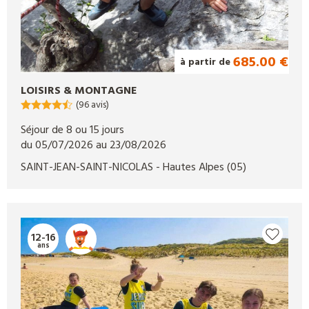
685.00 €
à partir de
LOISIRS & MONTAGNE
(96 avis)
Séjour de 8 ou 15 jours
du 05/07/2026 au 23/08/2026
SAINT-JEAN-SAINT-NICOLAS
- Hautes Alpes
(05)
12-16
ans