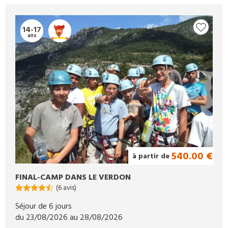
14-17
ans
540.00 €
à partir de
FINAL-CAMP DANS LE VERDON
(6 avis)
Séjour de 6 jours
du 23/08/2026 au 28/08/2026