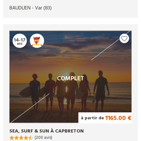
BAUDUEN
- Var
(83)
14-17
ans
COMPLET
1165.00 €
à partir de
SEA, SURF & SUN À CAPBRETON
(200 avis)