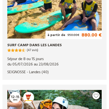
880.00 €
à partir de
950.00€
SURF CAMP DANS LES LANDES
(47 avis)
Séjour de 8 ou 15 jours
du 05/07/2026 au 23/08/2026
SEIGNOSSE
- Landes
(40)
12-15
ans