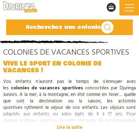
Recherchez une colonie
COLONIES DE VACANCES SPORTIVES
Vive le sport en colonie de
vacances !
Vos enfants n’auront pas le temps de s’ennuyer avec
les
colonies de vacances sportives
concoctées par Djuringa
Juniors. A la mer, à la montagne, en été comme en hiver… quelle
que soit la destination ou la saison, les activités
sportives rythment le séjour de vos enfants. Les séjours sont
adaptés aux enfants ou ados âgés de 6 à 17 ans. Pour
chaque pratique sportive, ils sont entourés de professionnels
qui veillent à leur sécurité et les conseillent pour progresser.
Lire la suite
Découvrez les
colonies de vacances sportives
proposées par