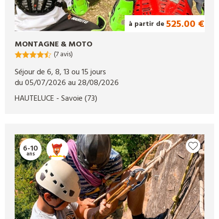
525.00 €
à partir de
MONTAGNE & MOTO
(7 avis)
Séjour de 6, 8, 13 ou 15 jours
du 05/07/2026 au 28/08/2026
HAUTELUCE
- Savoie
(73)
6-10
ans