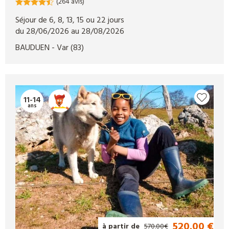
(264 avis)
Séjour de 6, 8, 13, 15 ou 22 jours
du 28/06/2026 au 28/08/2026
BAUDUEN
- Var
(83)
11-14
ans
520.00 €
à partir de
570.00€