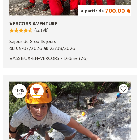
700.00 €
à partir de
VERCORS AVENTURE
(72 avis)
Séjour de 8 ou 15 jours
du 05/07/2026 au 23/08/2026
VASSIEUX-EN-VERCORS
- Drôme
(26)
11-15
ans