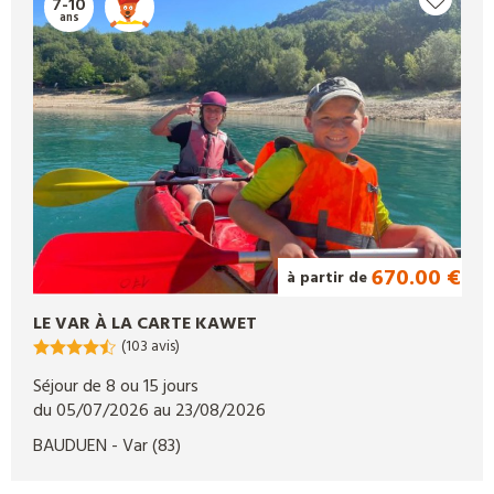
7-10
ans
670.00 €
à partir de
LE VAR À LA CARTE KAWET
(103 avis)
Séjour de 8 ou 15 jours
du 05/07/2026 au 23/08/2026
BAUDUEN
- Var
(83)