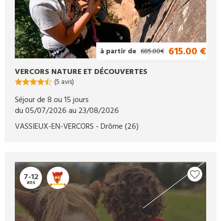
615.00 €
à partir de
685.00€
VERCORS NATURE ET DÉCOUVERTES
(5 avis)
Séjour de 8 ou 15 jours
du 05/07/2026 au 23/08/2026
VASSIEUX-EN-VERCORS
- Drôme
(26)
7-12
ans