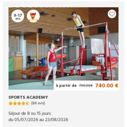
Djuringa Juniors et donnez à votre enfant l’occasion de se
dépenser et de s’amuser durant ses vacances.
9-17
ans
740.00 €
à partir de
790.00€
SPORTS ACADEMY
(88 avis)
Séjour de 8 ou 15 jours
du 05/07/2026 au 23/08/2026