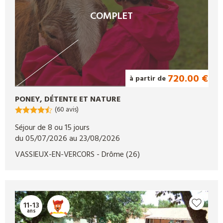
COMPLET
720.00 €
à partir de
PONEY, DÉTENTE ET NATURE
(60 avis)
Séjour de 8 ou 15 jours
du 05/07/2026 au 23/08/2026
VASSIEUX-EN-VERCORS
- Drôme
(26)
11-13
ans