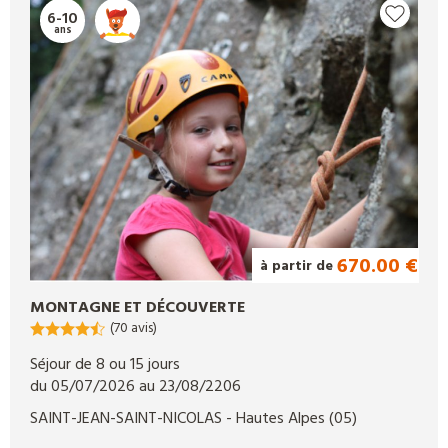
6-10
ans
670.00 €
à partir de
MONTAGNE ET DÉCOUVERTE
(70 avis)
Séjour de 8 ou 15 jours
du 05/07/2026 au 23/08/2206
SAINT-JEAN-SAINT-NICOLAS
- Hautes Alpes
(05)