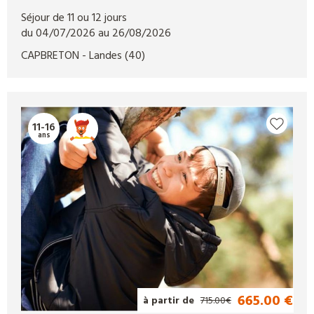
Séjour de 11 ou 12 jours
du 04/07/2026 au 26/08/2026
CAPBRETON
- Landes
(40)
11-16
ans
665.00 €
à partir de
715.00€