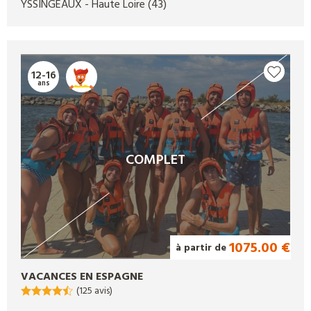
YSSINGEAUX
- Haute Loire
(43)
12-16
ans
COMPLET
1075.00 €
à partir de
VACANCES EN ESPAGNE
(125 avis)