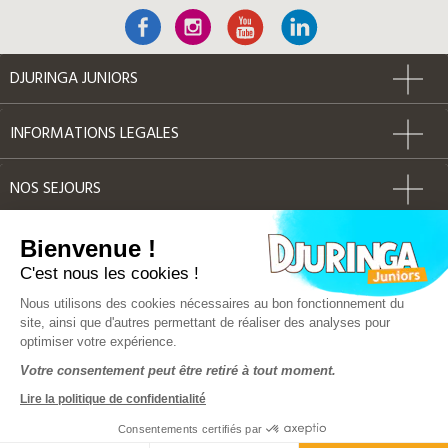
DJURINGA JUNIORS
INFORMATIONS LEGALES
NOS SEJOURS
AUTRES
Bienvenue !
C'est nous les cookies !
Label Qualité
Nous utilisons des cookies nécessaires au bon fonctionnement du
site, ainsi que d'autres permettant de réaliser des analyses pour
optimiser votre expérience.
© Djuringa Juniors 2018 - Tous droits réservés
Votre consentement peut être retiré à tout moment.
FAQ
|
CGV
|
Mentions légales
|
Plan du site
Lire la politique de confidentialité
Police d'assurance MMA 141 386 033
Solution e-commerce & création de site internet by Dedi
Consentements certifiés par