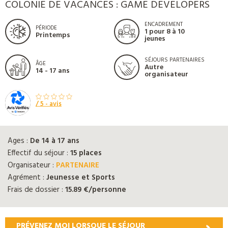
COLONIE DE VACANCES : GAME DEVELOPERS
ENCADREMENT
PÉRIODE
1 pour 8 à 10
Printemps
jeunes
SÉJOURS PARTENAIRES
ÂGE
Autre
14 - 17 ans
organisateur
/ 5 -
avis
Ages :
De 14 à 17 ans
Effectif du séjour :
15 places
Organisateur :
PARTENAIRE
Agrément :
Jeunesse et Sports
Frais de dossier :
15.89 €/personne
PRÉVENEZ MOI LORSQUE LE SÉJOUR