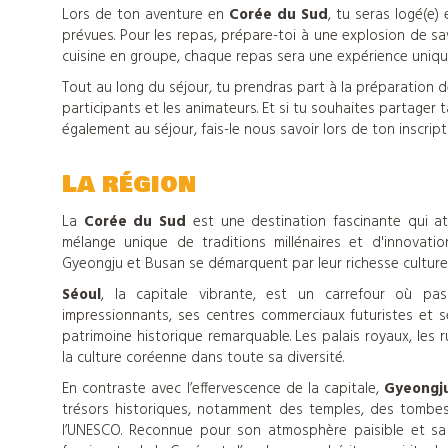
de
Lors de ton aventure en
Corée du Sud
, tu seras logé(e)
prévues. Pour les repas, prépare-toi à une explosion de s
vacances
cuisine en groupe, chaque repas sera une expérience uniqu
Tout au long du séjour, tu prendras part à la préparation 
participants et les animateurs. Et si tu souhaites partager
également au séjour, fais-le nous savoir lors de ton inscript
Nos
La région
centres
La
Corée du Sud
est une destination fascinante qui a
d'hébergements
mélange unique de traditions millénaires et d'innovati
Gyeongju et Busan se démarquent par leur richesse culturel
Séoul
, la capitale vibrante, est un carrefour où pas
Informations
impressionnants, ses centres commerciaux futuristes et s
patrimoine historique remarquable. Les palais royaux, les r
la culture coréenne dans toute sa diversité.
pratiques
En contraste avec l’effervescence de la capitale,
Gyeongj
trésors historiques, notamment des temples, des tombe
l’UNESCO. Reconnue pour son atmosphère paisible et sa 