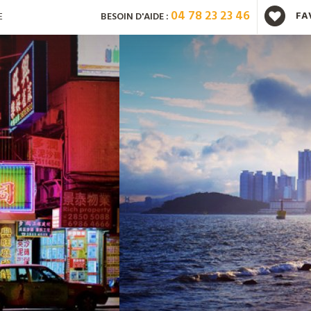
04 78 23 23 46
FA
E
BESOIN D'AIDE :
Vous avez déjà un compte ?
Mot de passe oublié ?
Nouveau client ?
Créez