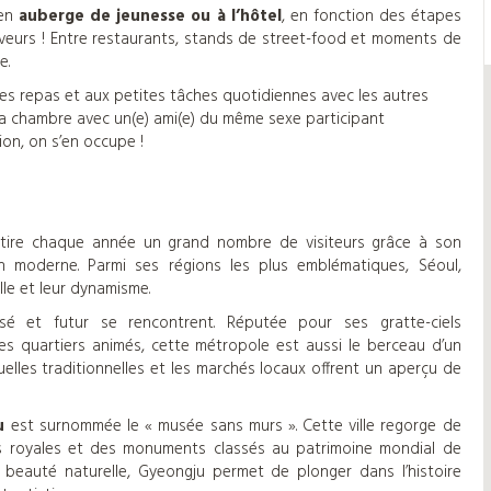
 en
auberge de jeunesse ou à l’hôtel
, en fonction des étapes
aveurs ! Entre restaurants, stands de street-food et moments de
e.
des repas et aux petites tâches quotidiennes avec les autres
 ta chambre avec un(e) ami(e) du même sexe participant
ion, on s’en occupe !
ttire chaque année un grand nombre de visiteurs grâce à son
on moderne. Parmi ses régions les plus emblématiques, Séoul,
le et leur dynamisme.
sé et futur se rencontrent. Réputée pour ses gratte-ciels
es quartiers animés, cette métropole est aussi le berceau d’un
uelles traditionnelles et les marchés locaux offrent un aperçu de
u
est surnommée le « musée sans murs ». Cette ville regorge de
s royales et des monuments classés au patrimoine mondial de
beauté naturelle, Gyeongju permet de plonger dans l’histoire