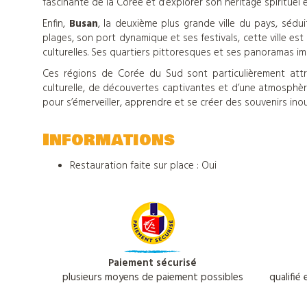
Tout
fascinante de la Corée et d’explorer son héritage spirituel e
Enfin,
Busan
, la deuxième plus grande ville du pays, séd
sur
plages, son port dynamique et ses festivals, cette ville e
culturelles. Ses quartiers pittoresques et ses panoramas i
Djuringa
Ces régions de Corée du Sud sont particulièrement att
culturelle, de découvertes captivantes et d’une atmosphère 
pour s’émerveiller, apprendre et se créer des souvenirs inou
Nos
Informations
actualités
Restauration faite sur place : Oui
Contact
Paiement sécurisé
Télécharger
plusieurs moyens de paiement possibles
qualifié
notre
catalogue