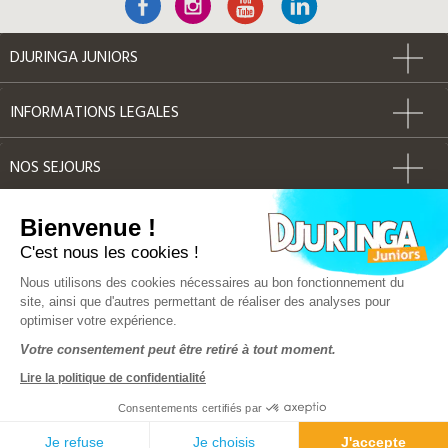
DJURINGA JUNIORS
INFORMATIONS LEGALES
NOS SEJOURS
AUTRES
Bienvenue !
C'est nous les cookies !
Label Qualité
Nous utilisons des cookies nécessaires au bon fonctionnement du
site, ainsi que d'autres permettant de réaliser des analyses pour
optimiser votre expérience.
© Djuringa Juniors 2018 - Tous droits réservés
Votre consentement peut être retiré à tout moment.
FAQ
|
CGV
|
Mentions légales
|
Plan du site
Lire la politique de confidentialité
Police d'assurance MMA 141 386 033
Solution e-commerce & création de site internet by Dedi
Consentements certifiés par
Solution hebergement OVH
Je refuse
Je choisis
J'accepte