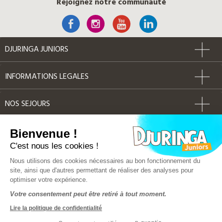
Rejoignez notre communauté
DJURINGA JUNIORS
INFORMATIONS LEGALES
NOS SEJOURS
AUTRES
Bienvenue !
C'est nous les cookies !
Label Qualité
Nous utilisons des cookies nécessaires au bon fonctionnement du
site, ainsi que d'autres permettant de réaliser des analyses pour
optimiser votre expérience.
© Djuringa Juniors 2018 - Tous droits réservés
Votre consentement peut être retiré à tout moment.
FAQ
|
CGV
|
Mentions légales
|
Plan du site
Lire la politique de confidentialité
Police d'assurance MMA 141 386 033