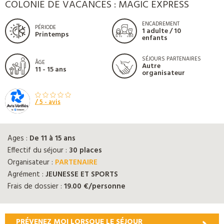
COLONIE DE VACANCES : MAGIC EXPRESS
ENCADREMENT
PÉRIODE
1 adulte / 10
Printemps
enfants
SÉJOURS PARTENAIRES
ÂGE
Autre
11 - 15 ans
organisateur
/ 5 -
avis
Ages :
De 11 à 15 ans
Effectif du séjour :
30 places
Organisateur :
PARTENAIRE
Agrément :
JEUNESSE ET SPORTS
Frais de dossier :
19.00 €/personne
PRÉVENEZ MOI LORSQUE LE SÉJOUR