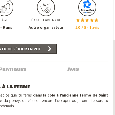
ÂGE
SÉJOURS PARTENAIRES
 - 9 ans
Autre organisateur
5.0
/ 5 -
1
avis
 FICHE SÉJOUR EN PDF
Pratiques
Avis
 à la ferme
c’est ce que tu feras
dans la colo à l'ancienne ferme de Saint
e du poney, du vélo ou encore t’occuper du jardin… Le soir, tu
endemain.