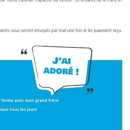
par notre cuisinier. Capacité du centre : 30 enfants de 4-5 ans et
ents vous seront envoyés par mail une fois le 1er paiement reçu.
a ferme avec mon grand frère
aux tous les jours