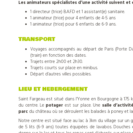
colonies
Les animateurs spécialistes d’une activité suivent et 
de
1 directeur (trice) B.A.F.D et 1 assistant(e) sanitaire.
1 animateur (trice) pour 4 enfants de 4-5 ans
1 animateur (trice) pour 6 enfants de 6-9 ans.
vacances
TRANSPORT
Voyages accompagnés au départ de Paris (Porte Daup
Nos
(train) en fonction des dates.
Trajets entre 2h00 et 2h30.
centres
Trajets courts sur place en minibus.
Départ d’autres villes possibles.
d'hébergements
LIEU ET HEBERGEMENT
Saint Fargeau est situé dans l’Yonne en Bourgogne à 175 km
Informations
du centre. Le
potager
est sur place. Une
salle d’activit
parc
du château où se déroulent les balades à poney et la
pratiques
Notre centre est situé face au lac à 3km du village sur un 
de 5 lits (6-9 ans) toutes équipées de lavabos. Douches 