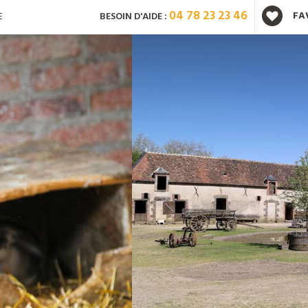
04 78 23 23 46
FA
E
BESOIN D'AIDE :
Vous avez déjà un compte ?
Mot de passe oublié ?
Nouveau client ?
Créez