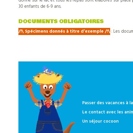
donne sur le lac et tous les repas sont élaborés sur place 
30 enfants de 6-9 ans.
Tout
DOCUMENTS OBLIGATOIRES
sur
/!\ Spécimens donnés à titre d’exemple
/
!\
:
Les docum
Djuringa
Nos
actualités
Passer des vacances à l
Contact
Le contact avec les anim
Un séjour cocoon
Télécharger