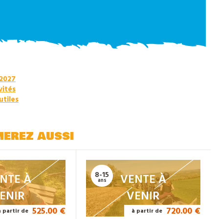
 2027
vités
utiles
merez aussi
8-15
NTE À
VENTE À
ans
ENIR
VENIR
525.00 €
720.00 €
à partir de
à partir de