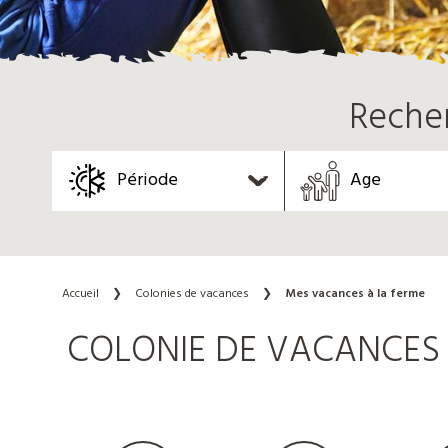
Reche
Période
Age
Accueil
❯
Colonies de vacances
❯
Mes vacances à la ferme
COLONIE DE VACANCES 