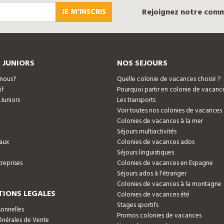
JE M'INSCRIS
Rejoignez notre com
 JUNIORS
NOS SEJOURS
nous?
Quelle colonie de vacances choisir ?
if
Pourquoi partir en colonie de vacanc
 Juniors
Les transports
Voir toutes nos colonies de vacances
Colonies de vacances à la mer
Séjours multiactivités
aux
Colonies de vacances ados
Séjours linguistiques
reprises
Colonies de vacances en Espagne
Séjours ados à l'étranger
Colonies de vacances à la montagne
IONS LEGALES
Colonies de vacances été
Stages sportifs
onnelles
Promos colonies de vacances
énérales de Vente