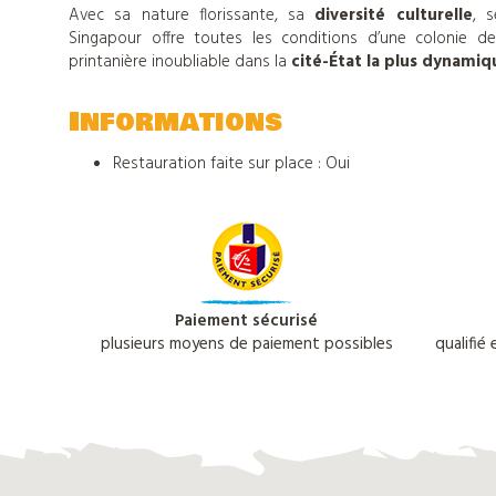
sur
Avec sa nature florissante, sa
diversité culturelle
, s
Singapour offre toutes les conditions d’une colonie de
Djuringa
printanière inoubliable dans la
cité-État la plus dynamiq
Informations
Nos
Restauration faite sur place : Oui
actualités
Contact
Paiement sécurisé
plusieurs moyens de paiement possibles
qualifié
Télécharger
notre
catalogue