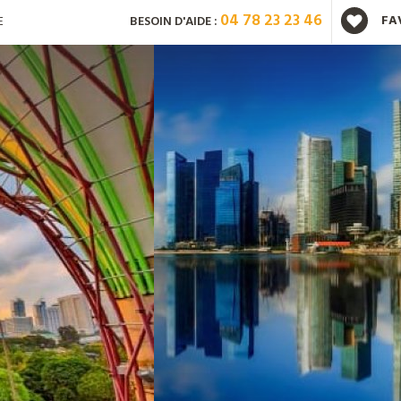
04 78 23 23 46
FA
E
BESOIN D'AIDE :
Vous avez déjà un compte ?
Mot de passe oublié ?
Nouveau client ?
Créez