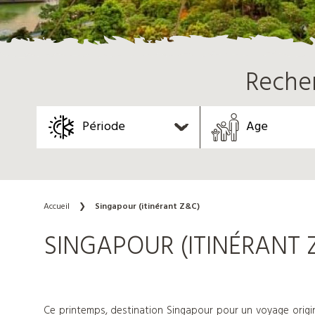
Reche
Période
Age
Accueil
❯
Singapour (itinérant Z&C)
Nos
SINGAPOUR (ITINÉRANT 
colonies
de
Ce printemps, destination Singapour pour un voyage origin