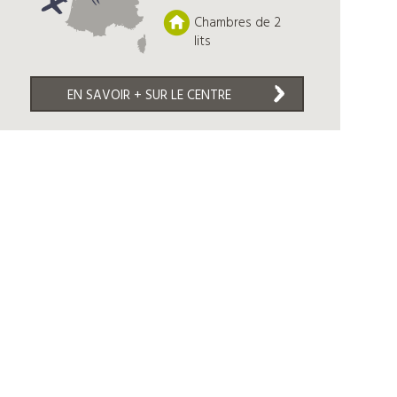
Chambres de 2
lits
EN SAVOIR + SUR LE CENTRE