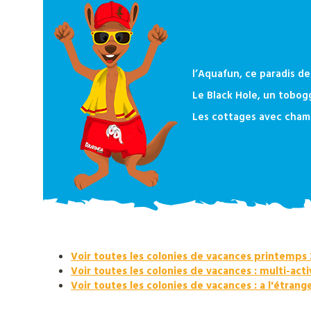
Djuringa
Nos
l’Aquafun, ce paradis de
actualités
Le Black Hole, un tobogg
Les cottages avec chamb
Contact
Télécharger
notre
catalogue
Voir toutes les colonies de vacances printemps
Voir toutes les colonies de vacances : multi-acti
Voir toutes les colonies de vacances : a l'étrang