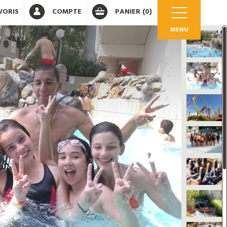
VORIS
COMPTE
PANIER
(0)
MENU
OK
 votre compte