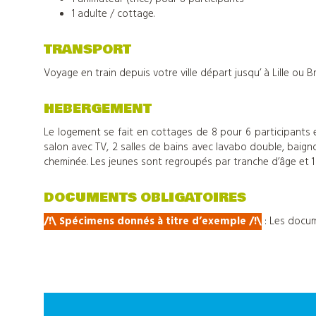
1 adulte / cottage.
Nos
TRANSPORT
centres
Voyage en train depuis votre ville départ jusqu’ à Lille ou Br
d'hébergements
HEBERGEMENT
Le logement se fait en cottages de 8 pour 6 participants e
Informations
salon avec TV, 2 salles de bains avec lavabo double, baigno
cheminée. Les jeunes sont regroupés par tranche d’âge et 
pratiques
DOCUMENTS OBLIGATOIRES
/!\ Spécimens donnés à titre d’exemple
/
!\
: Les docum
Tout
sur