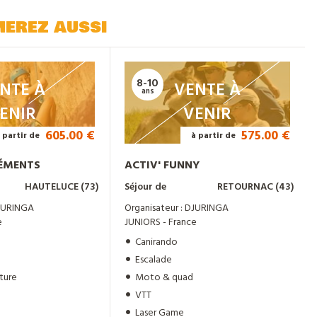
merez aussi
8-10
NTE À
VENTE À
ans
ENIR
VENIR
605.00 €
575.00 €
 partir de
à partir de
LÉMENTS
ACTIV' FUNNY
HAUTELUCE (73)
Séjour de
RETOURNAC (43)
DJURINGA
Organisateur : DJURINGA
e
JUNIORS - France
Canirando
Escalade
ture
Moto & quad
VTT
Laser Game