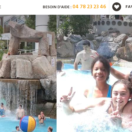
04 78 23 23 46
FA
E
BESOIN D'AIDE :
Vous avez déjà un compte ?
Mot de passe oublié ?
Nouveau client ?
Créez