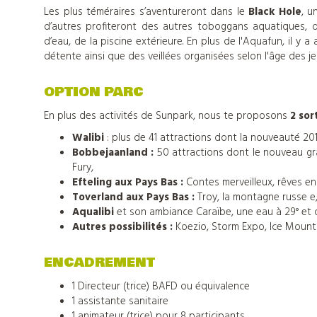
Les plus téméraires s’aventureront dans le
Black Hole
, u
d’autres profiteront des autres toboggans aquatiques, de 
d’eau, de la piscine extérieure. En plus de l'Aquafun, il y a 
détente ainsi que des veillées organisées selon l'âge des j
OPTION PARC
En plus des activités de Sunpark, nous te proposons
2 sor
Walibi
: plus de 41 attractions dont la nouveauté 2019 .
Bobbejaanland :
50 attractions dont le nouveau gra
Fury,
Nos
Efteling aux Pays Bas :
Contes merveilleux, rêves e
Toverland aux Pays Bas :
Troy, la montagne russe e,
colonies
Aqualibi
et son ambiance Caraïbe, une eau à 29° e
Autres possibilités :
Koezio, Storm Expo, Ice Mount
de
ENCADREMENT
vacances
1 Directeur (trice) BAFD ou équivalence
1 assistante sanitaire
1 animateur (trice) pour 8 participants