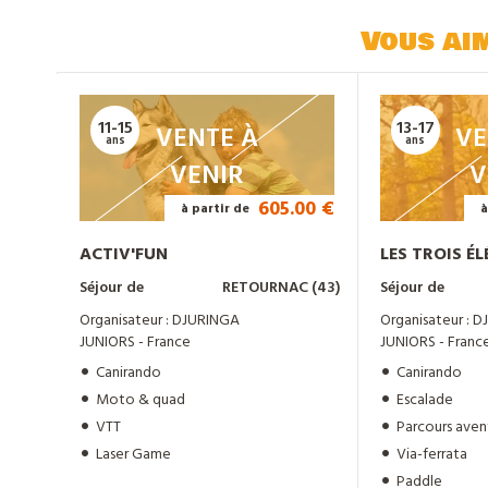
Vous ai
11-15
13-17
VENTE À
VE
ans
ans
VENIR
V
605.00 €
à partir de
à
ACTIV'FUN
LES TROIS É
Séjour de
RETOURNAC (43)
Séjour de
Organisateur : DJURINGA
Organisateur : 
JUNIORS - France
JUNIORS - Franc
Canirando
Canirando
Moto & quad
Escalade
VTT
Parcours aven
Laser Game
Via-ferrata
Paddle