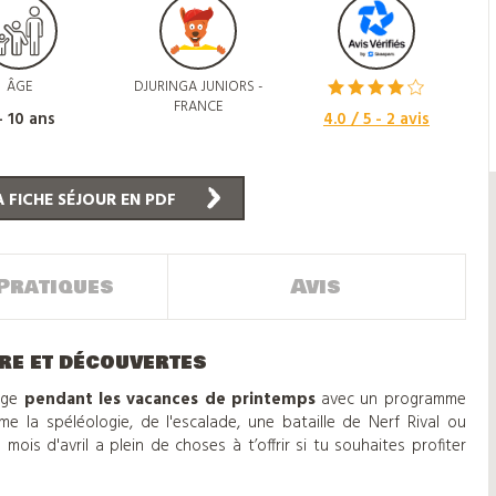
ÂGE
DJURINGA JUNIORS -
FRANCE
- 10 ans
4.0
/ 5 -
2
avis
 FICHE SÉJOUR EN PDF
Pratiques
Avis
re et découvertes
rge
pendant les vacances de printemps
avec un programme
omme la spéléologie, de l'escalade, une bataille de Nerf Rival ou
mois d'avril a plein de choses à t’offrir si tu souhaites profiter