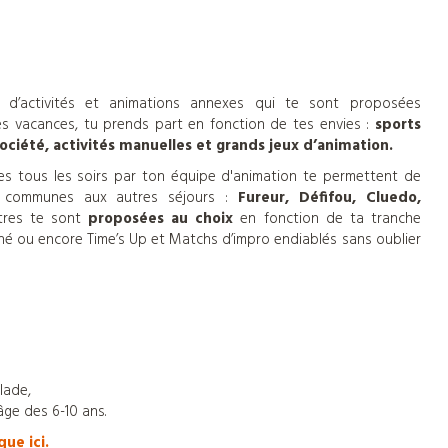
d’activités et animations annexes qui te sont proposées
tes vacances, tu prends part en fonction de tes envies :
sports
ociété, activités manuelles et grands jeux d’animation.
es tous les soirs par ton équipe d'animation te permettent de
t communes aux autres séjours :
Fureur, Défifou, Cluedo,
tres te sont
proposées au choix
en fonction de ta tranche
gné ou encore Time’s Up et Matchs d’impro endiablés sans oublier
lade,
âge des 6-10 ans.
que ici.