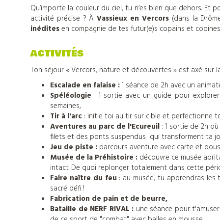
Qu’importe la couleur du ciel, tu n’es bien que dehors. Et p
activité précise ? À
Vassieux en Vercors
(dans la Drôme
inédites
en compagnie de tes futur(e)s copains et copines
ACTIVITÉS
Ton séjour « Vercors, nature et découvertes » est axé sur la
Escalade en falaise :
1 séance de 2h avec un animat
Spéléologie
: 1 sortie avec un guide pour explore
semaines,
Tir à l'arc
: initie toi au tir sur cible et perfectionne
Aventures au parc de l'Ecureuil
: 1 sortie de 2h o
filets et des ponts suspendus qui transforment ta jou
Jeu de piste :
parcours aventure avec carte et bous
Musée de la Préhistoire :
découvre ce musée abrita
intact. De quoi replonger totalement dans cette pér
Faire naître du feu
: au musée, tu apprendras les t
sacré défi !
Nos
Fabrication de pain et de beurre,
Bataille de NERF RIVAL :
une séance pour t'amuser
de ce sport de "combat" avec balles en mousse,