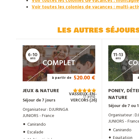
Voir toutes les colonies de vacances : montagne
Voir toutes les colonies de vacances : multi-acti
Les autres séjour
6-10
11-13
ans
ans
COMPLET
CO
520.00 €
à partir de
JEUX & NATURE
PONEY, DÉTE
VASSIEUX-EN-
(1 avis)
NATURE
Séjour de 7 jours
VERCORS (26)
Séjour de 7 ou 1
Organisateur : DJURINGA
Organisateur : 
JUNIORS - France
JUNIORS - Franc
Canirando
Canirando
Escalade
Equitation