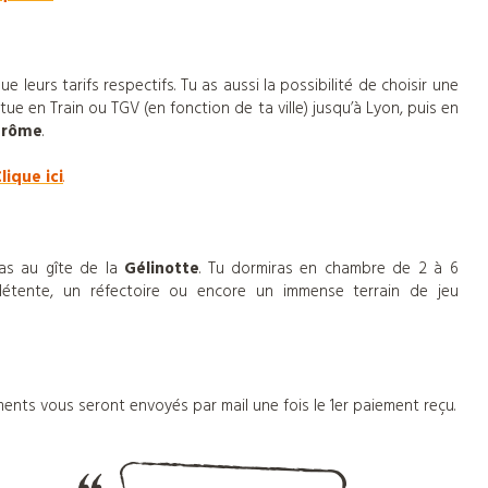
 leurs tarifs respectifs. Tu as aussi la possibilité de choisir une
ectue en Train ou TGV (en fonction de ta ville) jusqu’à Lyon, puis en
rôme
.
lique ici
.
ras au gîte de la
Gélinotte
. Tu dormiras en chambre de 2 à 6
e détente, un réfectoire ou encore un immense terrain de jeu
ents vous seront envoyés par mail une fois le 1er paiement reçu.