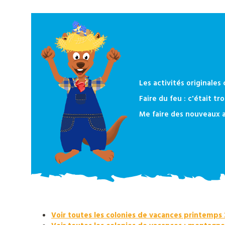
notre
catalogue
Les activités originales
Faire du feu : c'était tro
Me faire des nouveaux 
Voir toutes les colonies de vacances printemps