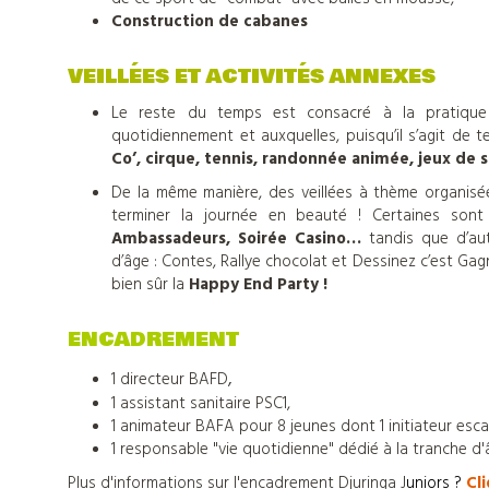
colonies
Construction de cabanes
de
VEILLÉES ET ACTIVITÉS ANNEXES
vacances
Le reste du temps est consacré à la pratique 
quotidiennement et auxquelles, puisqu’il s’agit de 
Co’, cirque, tennis, randonnée animée, jeux de s
Nos
De la même manière, des veillées à thème organisé
terminer la journée en beauté ! Certaines son
Ambassadeurs, Soirée Casino…
tandis que d’au
centres
d’âge : Contes, Rallye chocolat et Dessinez c’est Ga
bien sûr la
Happy End Party !
d'hébergements
ENCADREMENT
,
1 directeur BAFD
Informations
1 assistant sanitaire PSC1,
1 animateur BAFA pour 8 jeunes dont 1 initiateur esca
pratiques
1 responsable "vie quotidienne" dédié à la tranche d'
Plus d'informations sur l'encadrement Djuringa J
uniors ?
Cli