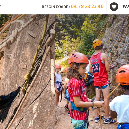
04 78 23 23 46
FA
E
BESOIN D'AIDE :
Vous avez déjà un compte ?
Mot de passe oublié ?
Nouveau client ?
Créez