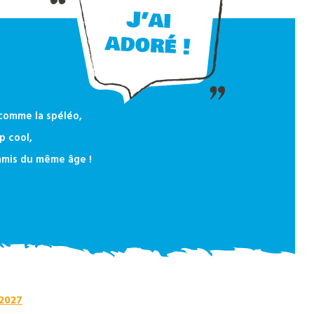
 comme la spéléo,
p cool,
amis du même âge !
 2027