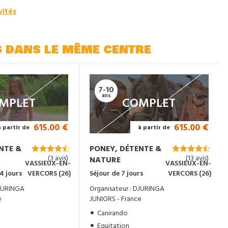
vités
s dans le même centre
7-10
ans
MPLET
COMPLET
615.00 €
615.00 €
à partir de
à partir de
NTE &
PONEY, DÉTENTE &
(3 avis)
(13 avis)
NATURE
VASSIEUX-EN-
VASSIEUX-EN-
4 jours
VERCORS (26)
Séjour de 7 jours
VERCORS (26)
DJURINGA
Organisateur : DJURINGA
e
JUNIORS - France
Canirando
Equitation