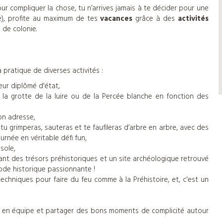
our compliquer la chose, tu n’arrives jamais à te décider pour une
), profite au maximum de tes
vacances
grâce à des
activités
 de colonie.
 pratique de diverses activités :
eur diplômé d'état,
r la grotte de la luire ou de la Percée blanche en fonction des
 ton adresse,
ù tu grimperas, sauteras et te faufileras d’arbre en arbre, avec des
rnée en véritable défi fun,
sole,
nt des trésors préhistoriques et un site archéologique retrouvé
iode historique passionnante !
echniques pour faire du feu comme à la Préhistoire, et, c'est un
 en équipe et partager des bons moments de complicité autour