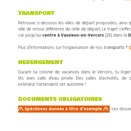
Tout
TRANSPORT
Retrouve ci-dessous les villes de départ proposées, ainsi que
sur
ville de retour différente de celle de départ. Le trajet s'eff
car jusqu'au
centre à Vassieux-en-Vercors
(26) dans la
D
Djuringa
Plus d'informations sur l'organisation de nos tra
nsports ?
C
HEBERGEMENT
Nos
Durant ta colonie de vacances dans le Vercors, tu loge
lits avec salle d’eau privée. Des salles d’activités, d
actualités
extérieur t’attendent cet automne !
DOCUMENTS OBLIGATOIRES
Contact
/!\ Spécimens donnés à titre d’exemple /!\
: Les docum
Télécharger