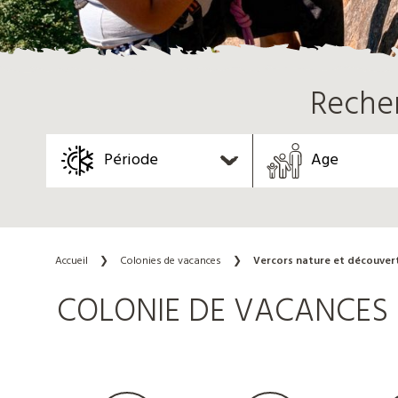
Reche
Période
Age
Accueil
❯
Colonies de vacances
❯
Vercors nature et découver
COLONIE DE VACANCES N