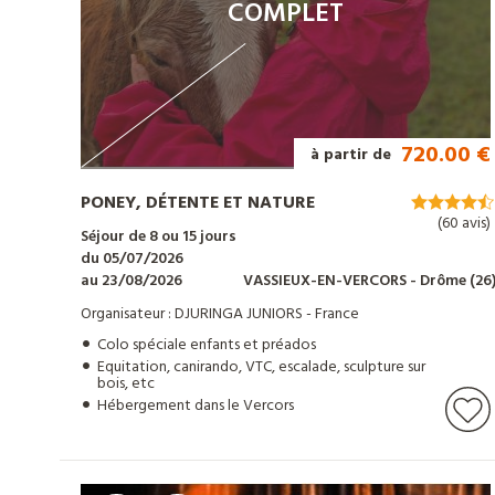
COMPLET
Tout
sur
720.00 €
à partir de
Djuringa
PONEY, DÉTENTE ET NATURE
(60 avis)
Séjour de 8 ou 15 jours
Nos
du 05/07/2026
au 23/08/2026
VASSIEUX-EN-VERCORS
- Drôme
(26
actualités
Organisateur : DJURINGA JUNIORS - France
Colo spéciale enfants et préados
Equitation, canirando, VTC, escalade, sculpture sur
bois, etc
Contact
Hébergement dans le Vercors
Télécharger