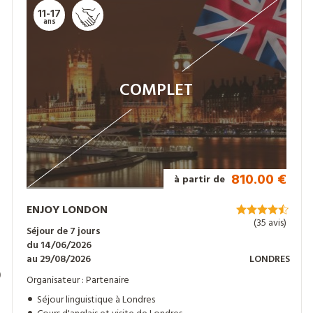
11-17
ans
COMPLET
810.00 €
à partir de
ENJOY LONDON
(35 avis)
Séjour de 7 jours
du 14/06/2026
au 29/08/2026
LONDRES
)
Organisateur : Partenaire
Séjour linguistique à Londres