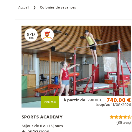
Accueil
❯
Colonies de vacances
9-17
ans
740.00 €
à partir de
790.00€
PROMO
Jusqu'au 11/08/2026
SPORTS ACADEMY
(88 avis)
Séjour de 8 ou 15 jours