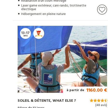
Réalisation d'un court-métrage
Laser game extérieur, cani-rando, trottinette
électrique
Hébergement en pleine nature
13-17
ans
1160.00 €
à partir de
SOLEIL & DÉTENTE, WHAT ELSE ?
(48 avis)