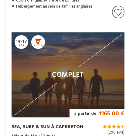
Cours d'anglais et visite de Londres
Hébergement au sein de familles anglaises
14-17
ans
COMPLET
1165.00 €
à partir de
SEA, SURF & SUN À CAPBRETON
(200 avis)