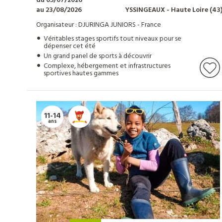
du 05/07/2026
au 23/08/2026
YSSINGEAUX
- Haute Loire
(43
Organisateur : DJURINGA JUNIORS - France
Véritables stages sportifs tout niveaux pour se
dépenser cet été
Un grand panel de sports à découvrir
Complexe, hébergement et infrastructures
sportives hautes gammes
11-14
ans
Nos