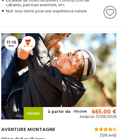
Escalade sur voies naturelles, construction de
cabanes, parcours aventure, etc
Nuit sous tente pour une expérience nature
11-16
ans
665.00 €
à partir de
715.00€
PROMO
Jusqu'au 11/08/2026
AVENTURE MONTAGNE
(128 avis)