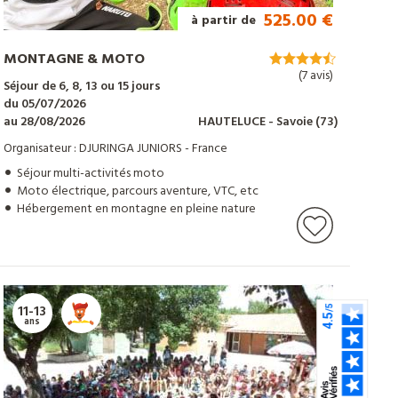
525.00 €
à partir de
MONTAGNE & MOTO
(7 avis)
Séjour de 6, 8, 13 ou 15 jours
du 05/07/2026
au 28/08/2026
HAUTELUCE
- Savoie
(73)
Organisateur : DJURINGA JUNIORS - France
Séjour multi-activités moto
Moto électrique, parcours aventure, VTC, etc
Hébergement en montagne en pleine nature
11-13
ans