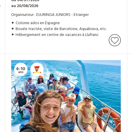
du 04/07/2026
)
au 20/08/2026
Organisateur : DJURINGA JUNIORS - Etranger
Colonie ados en Espagne
Bouée tractée, visite de Barcelone, Aquabrava, etc.
Hébergement en centre de vacances à Llafranc
6-10
ans