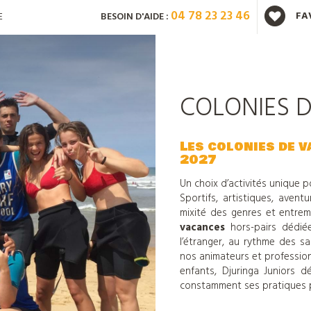
04 78 23 23 46
FA
E
BESOIN D'AIDE :
Vous avez déjà un compte ?
COLONIES 
Les colonies de 
2027
Mot de passe oublié ?
Un choix d’activités unique p
Sportifs, artistiques, aventu
Nouveau client ?
Créez
mixité des genres et entrem
vacances
hors-pairs dédi
l’étranger, au rythme des s
nos animateurs et profession
enfants, Djuringa Juniors
constamment ses pratiques p