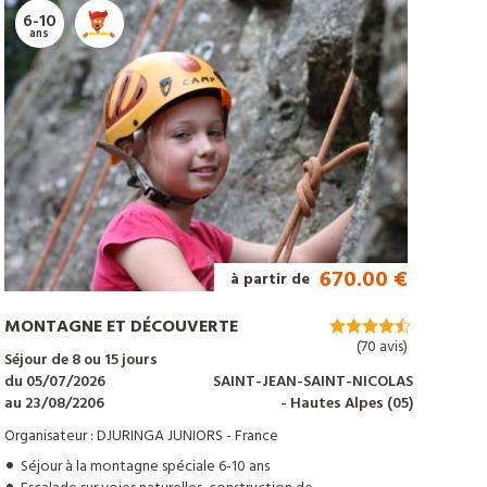
6-10
ans
670.00 €
à partir de
MONTAGNE ET DÉCOUVERTE
(70 avis)
Séjour de 8 ou 15 jours
du 05/07/2026
SAINT-JEAN-SAINT-NICOLAS
au 23/08/2206
- Hautes Alpes
(05)
Organisateur : DJURINGA JUNIORS - France
Séjour à la montagne spéciale 6-10 ans