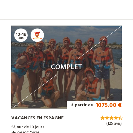
12-16
ans
COMPLET
1075.00 €
à partir de
VACANCES EN ESPAGNE
(125 avis)
Séjour de 10 jours