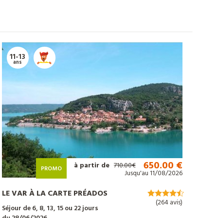
11-13
ans
650.00 €
à partir de
710.00€
PROMO
Jusqu'au 11/08/2026
LE VAR À LA CARTE PRÉADOS
(264 avis)
Séjour de 6, 8, 13, 15 ou 22 jours