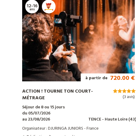
notre
12-16
catalogue
ans
720.00 €
à partir de
ACTION ! TOURNE TON COURT-
(3 avis)
MÉTRAGE
Séjour de 8 ou 15 jours
du 05/07/2026
au 23/08/2026
TENCE
- Haute Loire
(43
Organisateur : DJURINGA JUNIORS - France