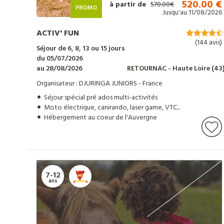
colonies
520.00 €
à partir de
570.00€
PROMO
Jusqu'au 11/08/2026
de
ACTIV' FUN
(144 avis)
vacances
Séjour de 6, 8, 13 ou 15 jours
du 05/07/2026
au 28/08/2026
RETOURNAC
- Haute Loire
(43
Organisateur : DJURINGA JUNIORS - France
Nos
Séjour spécial pré ados multi-activités
Moto électrique, canirando, laser game, VTC...
centres
Hébergement au coeur de l'Auvergne
d'hébergements
7-12
Informations
ans
pratiques