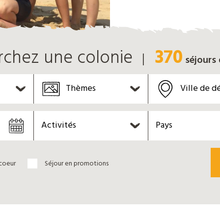
370
rchez une colonie
séjours
Thèmes
Ville de d
Activités
Pays
coeur
Séjour en promotions