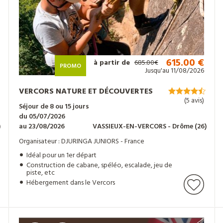
615.00 €
à partir de
685.00€
PROMO
Jusqu'au 11/08/2026
VERCORS NATURE ET DÉCOUVERTES
(5 avis)
Séjour de 8 ou 15 jours
du 05/07/2026
)
au 23/08/2026
VASSIEUX-EN-VERCORS
- Drôme
(26)
Organisateur : DJURINGA JUNIORS - France
Idéal pour un 1er départ
Construction de cabane, spéléo, escalade, jeu de
piste, etc
Hébergement dans le Vercors