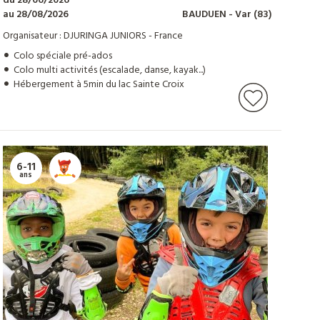
du 28/06/2026
au 28/08/2026
BAUDUEN
- Var
(83)
Organisateur : DJURINGA JUNIORS - France
Colo spéciale pré-ados
Colo multi activités (escalade, danse, kayak...)
Hébergement à 5min du lac Sainte Croix
6-11
ans