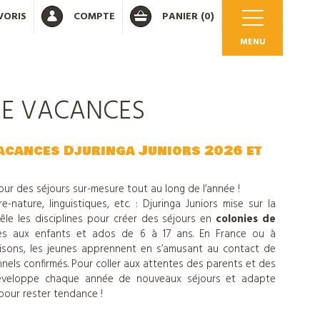
VORIS
COMPTE
PANIER
(0)
MENU
DE VACANCES
OK
vacances Djuringa Juniors 2026 et
our des séjours sur-mesure tout au long de l’année !
re-nature, linguistiques, etc. : Djuringa Juniors mise sur la
 votre compte
êle les disciplines pour créer des séjours en
colonies de
ées aux enfants et ados de 6 à 17 ans. En France ou à
aisons, les jeunes apprennent en s’amusant au contact de
nels confirmés. Pour coller aux attentes des parents et des
 développe chaque année de nouveaux séjours et adapte
our rester tendance !