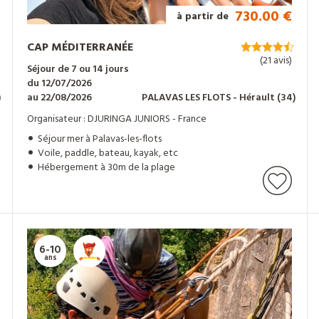
730.00 €
à partir de
CAP MÉDITERRANÉE
(21 avis)
Séjour de 7 ou 14 jours
du 12/07/2026
)
au 22/08/2026
PALAVAS LES FLOTS
- Hérault
(34)
Organisateur : DJURINGA JUNIORS - France
Séjour mer à Palavas-les-flots
Voile, paddle, bateau, kayak, etc
Hébergement à 30m de la plage
6-10
ans