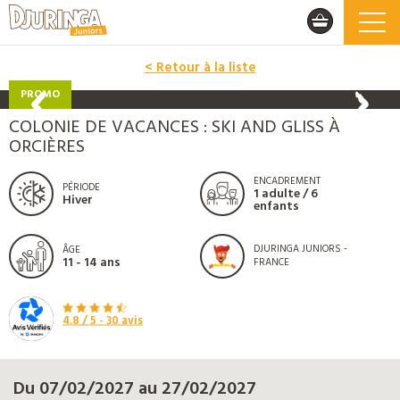
< Retour à la liste
PROMO
COLONIE DE VACANCES : SKI AND GLISS À
ORCIÈRES
ENCADREMENT
PÉRIODE
1 adulte / 6
Hiver
enfants
DJURINGA JUNIORS -
ÂGE
11 - 14 ans
FRANCE
4.8
/ 5 -
30
avis
Du 07/02/2027 au 27/02/2027