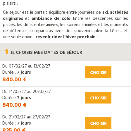
plaisirs .
Ce séjour est le parfait équilibre entre journées de
ski
,
activités
originales
et
ambiance de colo
. Entre les descentes sur les
pistes, les défis entre ami·e·s, les soirées animées et les moments
de détente, tu repartiras avec des souvenirs plein la tête… et
une seule envie :
revenir rider l'hiver prochain
!
1
JE CHOISIS
MES DATES DE SÉJOUR
Du
07/02/27
au
13/02/27
Durée :
7 jours
CHOISIR
840.00 €
Du
14/02/27
au
20/02/27
Durée :
7 jours
CHOISIR
840.00 €
Du
21/02/27
au
27/02/27
Durée :
7 jours
CHOISIR
825.00 €