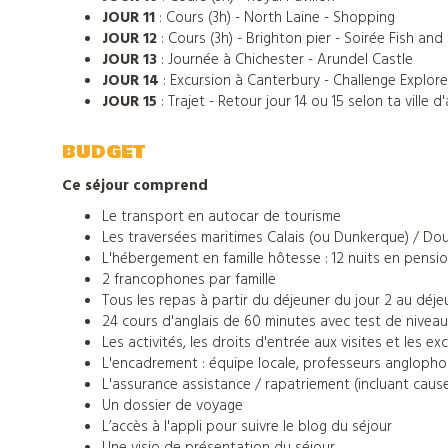
notre
JOUR 11
: Cours (3h) - North Laine - Shopping
catalogue
JOUR 12
: Cours (3h) - Brighton pier - Soirée Fish and
JOUR 13
: Journée à Chichester - Arundel Castle
JOUR 14
: Excursion à Canterbury - Challenge Explor
JOUR 15
: Trajet - Retour jour 14 ou 15 selon ta ville d'
BUDGET
Ce séjour comprend
Le transport en autocar de tourisme
Les traversées maritimes Calais (ou Dunkerque) / Dou
L'hébergement en famille hôtesse : 12 nuits en pensi
2 francophones par famille
Tous les repas à partir du déjeuner du jour 2
au déjeu
24 cours d'anglais de 60 minutes avec test de niveau 
Les activités, les droits d'entrée aux visites et les 
L'encadrement : équipe locale, professeurs anglophon
L'assurance assistance / rapatriement (incluant caus
Un dossier de voyage
L’accès à l'appli pour suivre le blog du séjour