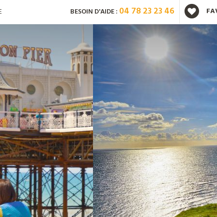
04 78 23 23 46
FA
E
BESOIN D'AIDE :
Vous avez déjà un compte ?
Mot de passe oublié ?
Nouveau client ?
Créez