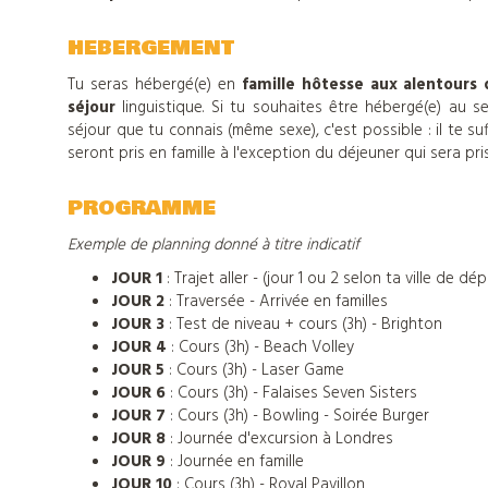
Tout
HEBERGEMENT
Tu seras hébergé(e) en
famille hôtesse
aux alentours 
sur
séjour
linguistique. Si tu souhaites être hébergé(e) au s
séjour que tu connais (même sexe), c'est possible : il te suf
seront pris en famille à l'exception du déjeuner qui sera pr
Djuringa
PROGRAMME
Nos
Exemple de planning donné à titre indicatif
JOUR 1
: Trajet aller - (jour 1 ou 2 selon ta ville de dép
actualités
JOUR 2
: Traversée - Arrivée en familles
JOUR 3
: Test de niveau + cours (3h) - Brighton
JOUR 4
: Cours (3h) - Beach Volley
JOUR 5
: Cours (3h) - Laser Game
Contact
JOUR 6
: Cours (3h) - Falaises Seven Sisters
JOUR 7
: Cours (3h) - Bowling - Soirée Burger
JOUR 8
: Journée d'excursion à Londres
JOUR 9
: Journée en famille
Télécharger
JOUR 10
: Cours (3h) - Royal Pavillon