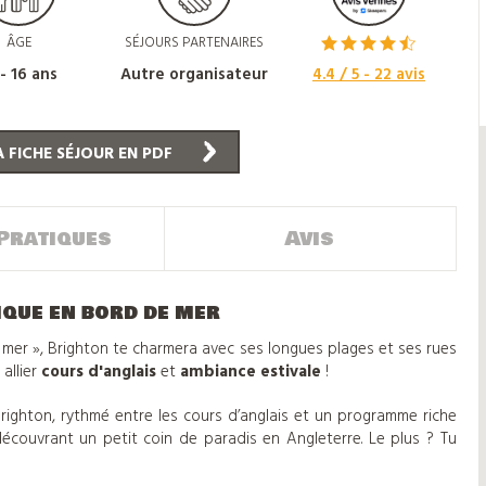
ÂGE
SÉJOURS PARTENAIRES
 - 16 ans
Autre organisateur
4.4
/ 5 -
22
avis
 FICHE SÉJOUR EN PDF
Pratiques
Avis
ique en bord de mer
 mer », Brighton te charmera avec ses longues plages et ses rues
allier
cours d'anglais
et
ambiance estivale
!
righton, rythmé entre les cours d’anglais et un programme riche
découvrant un petit coin de paradis en Angleterre. Le plus ? Tu