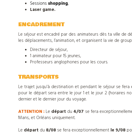
colonies
Sessions
shopping
,
Laser game.
de
ENCADREMENT
vacances
Le séjour est encadré par des animateurs dès ta ville de d
les déplacements, l’animation, et organisent la vie de groupe
Directeur de séjour,
Nos
1 animateur pour 15 jeunes,
Professeurs anglophones pour les cours.
centres
TRANSPORTS
d'hébergements
Le trajet jusqu'à destination et pendant le séjour se fera
pour le départ sera entre le jour 1 et le jour 2 (horaires n
dernier et le dernier jour du voyage.
Informations
ATTENTION :
Le
départ
du
4/07
se fera exceptionnelle
Mans, et Orléans uniquement.
pratiques
Le
départ
du
8/08
se fera exceptionnellement
le 9/08
po