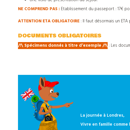
Une visio de présentation du séjour.
NE COMPREND PAS :
Etablissement du passeport : 17€ pour
ATTENTION ETA OBLIGATOIRE
: Il faut désormais un ETA 
DOCUMENTS OBLIGATOIRES
/!\ Spécimens donnés à titre d’exemple
/
!\
:
Les docum
La journée à Londres,
Vivre en famille comme l