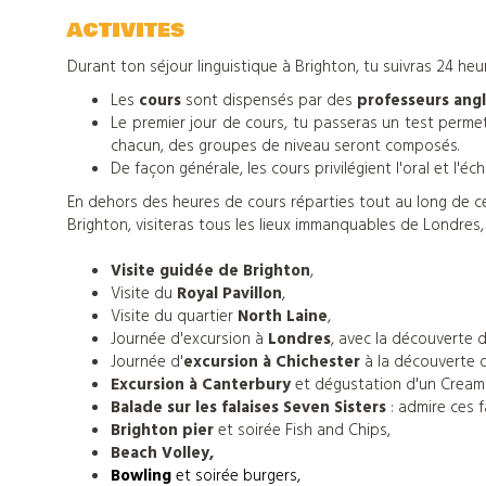
ACTIVITES
Durant ton séjour linguistique à Brighton, tu suivras 24 heu
Les
cours
sont dispensés par des
professeurs angl
Le premier jour de cours, tu passeras un test perme
chacun, des groupes de niveau seront composés.
De façon générale, les cours privilégient l'oral et l'éc
En dehors des heures de cours réparties tout au long de ce s
Brighton, visiteras tous les lieux immanquables de Londres, 
Visite guidée de Brighton
,
Visite du
Royal Pavillon
,
Visite du quartier
North Laine
,
Journée d'excursion à
Londres
, avec la découverte 
Journée d'
excursion à Chichester
à la découverte 
Excursion à Canterbury
et dégustation d'un Cream
Balade sur les falaises Seven Sisters
: admire ces f
Nos
Brighton pier
et soirée Fish and Chips,
Beach Volley,
Bowling
et soirée burgers,