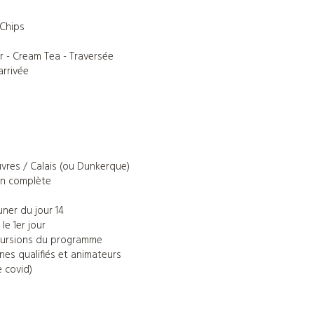
 Chips
er - Cream Tea - Traversée
arrivée
vres / Calais (ou Dunkerque)
on complète
ner du jour 14
le 1er jour
excursions du programme
es qualifiés et animateurs
e covid)