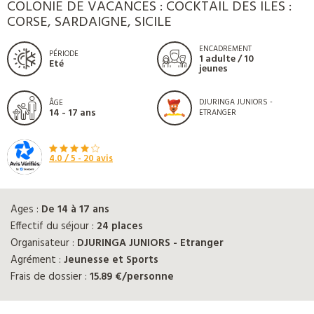
COLONIE DE VACANCES : COCKTAIL DES ILES :
CORSE, SARDAIGNE, SICILE
ENCADREMENT
PÉRIODE
1 adulte / 10
Eté
jeunes
DJURINGA JUNIORS -
ÂGE
14 - 17 ans
ETRANGER
4.0
/ 5 -
20
avis
Ages :
De 14 à 17 ans
Effectif du séjour :
24 places
Organisateur :
DJURINGA JUNIORS - Etranger
Agrément :
Jeunesse et Sports
Frais de dossier :
15.89 €/personne