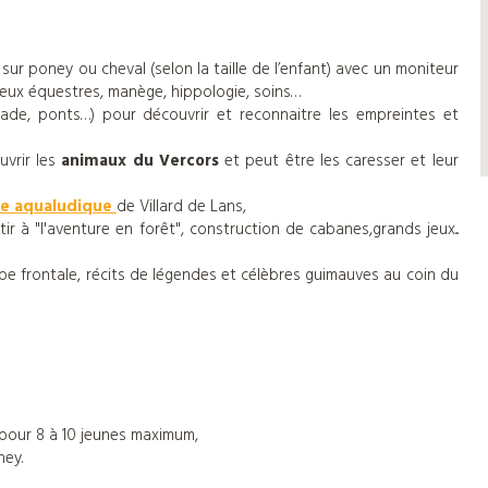
sur poney ou cheval (selon la taille de l’enfant) avec un moniteur
Jeux équestres, manège, hippologie, soins…
de, ponts…) pour découvrir et reconnaitre les empreintes et
uvrir les
animaux du Vercors
et peut être les caresser et leur
re aqualudique
de Villard de Lans,
r à "l'aventure en forêt", construction de cabanes,grands jeux...
pe frontale, récits de légendes et célèbres guimauves au coin du
 pour 8 à 10 jeunes maximum,
ney.