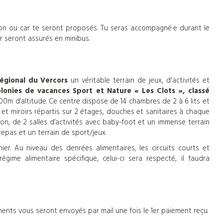
vion ou car te seront proposés. Tu seras accompagné·e durant le
ur seront assurés en minibus.
Régional du Vercors
un véritable terrain de jeux, d'activités et
lonies de vacances Sport et Nature « Les Clots », classé
00m d’altitude. Ce centre dispose de 14 chambres de 2 à 6 lits et
 et miroirs répartis sur 2 étages, douches et sanitaires à chaque
ion, de 2 salles d’activités avec baby-foot et un immense terrain
repas et un terrain de sport/jeux.
er. Au niveau des denrées alimentaires, les circuits courts et
gime alimentaire spécifique, celui-ci sera respecté, il faudra
ents vous seront envoyés par mail une fois le 1er paiement reçu.