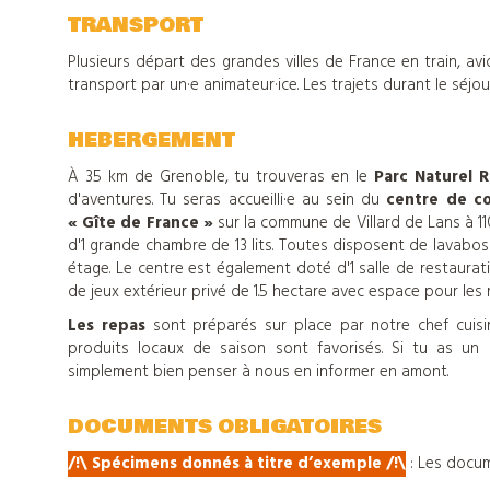
colonies
TRANSPORT
de
Plusieurs départ des grandes villes de France en train, a
transport par un·e animateur·ice. Les trajets durant le séjo
vacances
HEBERGEMENT
À 35 km de Grenoble, tu trouveras en le
Parc Naturel 
Nos
d'aventures. Tu seras accueilli·e au sein du
centre de co
« Gîte de France »
sur la commune de Villard de Lans à 11
centres
d'1 grande chambre de 13 lits. Toutes disposent de lavabos
étage. Le centre est également doté d'1 salle de restaurat
de jeux extérieur privé de 1.5 hectare avec espace pour les 
d'hébergements
Les repas
sont préparés sur place par notre chef cuisini
produits locaux de saison sont favorisés. Si tu as un ré
simplement bien penser à nous en informer en amont.
Informations
DOCUMENTS OBLIGATOIRES
pratiques
/!\ Spécimens donnés à titre d’exemple /!\
: Les docum