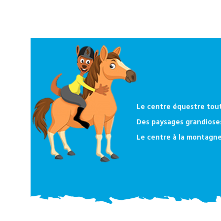
Tout
sur
Djuringa
Le centre équestre tout
Nos
Des paysages grandioses
actualités
Le centre à la montagn
Contact
Télécharger