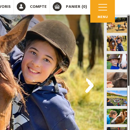
VORIS
COMPTE
PANIER
(0)
MENU
OK
 votre compte