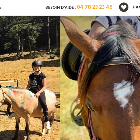
04 78 23 23 46
FA
E
BESOIN D'AIDE :
Vous avez déjà un compte ?
Mot de passe oublié ?
Nouveau client ?
Créez