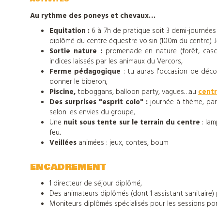
Au rythme des poneys et chevaux…
Equitation :
6 à 7h de pratique soit 3 demi-journées 
diplômé du centre équestre voisin (100m du centre). 
Sortie nature :
promenade en nature (forêt, casca
indices laissés par les animaux du Vercors,
Ferme pédagogique
: tu auras l'occasion de déco
donner le biberon,
Piscine,
toboggans, balloon party, vagues…au
cent
Des surprises "esprit colo" :
journée à thème, parti
selon les envies du groupe,
Une
nuit sous tente sur le terrain du centre
: lam
feu...
Veillées
animées : jeux, contes, boum
ENCADREMENT
1 directeur de séjour diplômé,
Nos
Des animateurs diplômés (dont 1 assistant sanitaire)
Moniteurs diplômés spécialisés pour les sessions po