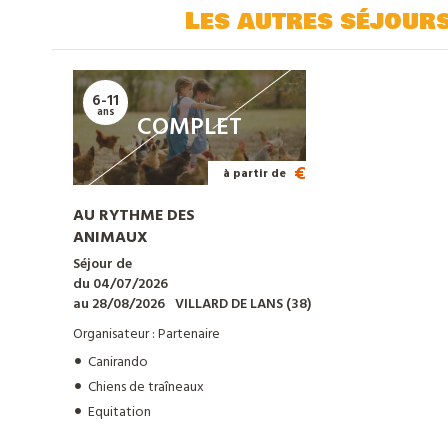
Les autres séjour
6-11
ans
COMPLET
€
à partir de
AU RYTHME DES
ANIMAUX
Séjour de
du 04/07/2026
au 28/08/2026
VILLARD DE LANS (38)
Organisateur : Partenaire
Canirando
Chiens de traîneaux
Equitation