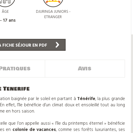
ÂGE
DJURINGA JUNIORS -
ETRANGER
 - 17 ans
 FICHE SÉJOUR EN PDF
Pratiques
Avis
e Tenerife
ination baignée par le soleil en partant à
Ténérife
, la plus grande
 En effet, l’île bénéficie d’un climat doux et ensoleillé tout au long
me en hors saison.
elle que l’on appelle aussi « l’île du printemps éternel » bénéficie
iées en
colonie de vacances
, comme ses forêts luxuriantes, ses