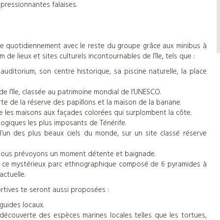
pressionnantes falaises.
’île quotidiennement avec le reste du groupe grâce aux minibus à
de lieux et sites culturels incontournables de l’île, tels que :
auditorium, son centre historique, sa piscine naturelle, la place
 de l’île, classée au patrimoine mondial de l’UNESCO.
rte de la réserve des papillons et la maison de la banane.
 les maisons aux façades colorées qui surplombent la côte.
ologiques les plus imposants de Ténérife.
l’un des plus beaux ciels du monde, sur un site classé réserve
lle nous prévoyons un moment détente et baignade.
ite ce mystérieux parc ethnographique composé de 6 pyramides à
actuelle.
portives te seront aussi proposées :
guides locaux.
a découverte des espèces marines locales telles que les tortues,