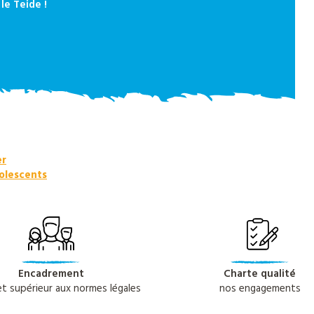
le Teide !
er
dolescents
Encadrement
Charte qualité
 et supérieur aux normes légales
nos engagements