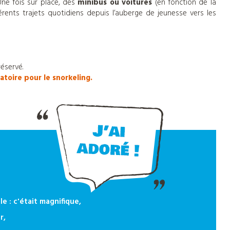
 Une fois sur place, des
minibus ou voitures
(en fonction de la
férents trajets quotidiens depuis l’auberge de jeunesse vers les
réservé.
atoire pour le snorkeling.
le : c'était magnifique,
r,