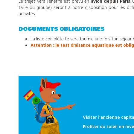
Le trajet vers Ténérife est prévu en
avion depuis Paris
.
actualités
taille du groupe) seront à notre disposition pour les dif
activités.
Contact
DOCUMENTS OBLIGATOIRES
La liste complète te sera fournie une fois ton séjour 
Attention :
le test d'aisance aquatique est oblig
Télécharger
notre
catalogue
Visiter l'ancienne capita
Profiter du soleil en hive