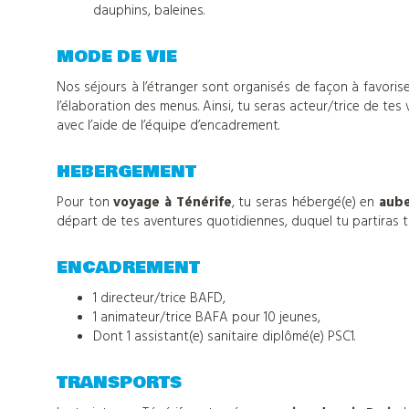
dauphins, baleines.
d'hébergements
MODE DE VIE
Informations
Nos séjours à l’étranger sont organisés de façon à favoriser 
l’élaboration des menus. Ainsi, tu seras acteur/trice de tes
avec l’aide de l’équipe d’encadrement.
pratiques
HEBERGEMENT
Pour ton
voyage à Ténérife
, tu seras hébergé(e) en
aub
Tout
départ de tes aventures quotidiennes, duquel tu partiras to
sur
ENCADREMENT
1 directeur/trice BAFD,
Djuringa
1 animateur/trice BAFA pour 10 jeunes,
Dont 1 assistant(e) sanitaire diplômé(e) PSC1.
Nos
TRANSPORTS