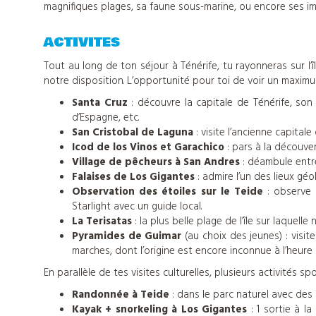
magnifiques plages, sa faune sous-marine, ou encore ses im
ACTIVITES
Tout au long de ton séjour à Ténérife, tu rayonneras sur l
notre disposition. L’opportunité pour toi de voir un maximum 
Nos
Santa Cruz
: découvre la capitale de Ténérife, son 
d’Espagne, etc.
colonies
San Cristobal de Laguna
: visite l’ancienne capitale
Icod de los Vinos et Garachico
: pars à la découve
de
Village de pêcheurs à San Andres
: déambule entre
Falaises de Los Gigantes
: admire l’un des lieux gé
Observation des étoiles sur le Teide
: observe 
vacances
Starlight avec un guide local.
La Terisatas
: la plus belle plage de l’île sur laque
Pyramides de Guimar
(au choix des jeunes) : vis
marches, dont l’origine est encore inconnue à l’heure 
Nos
En parallèle de tes visites culturelles, plusieurs activités s
centres
Randonnée à Teide
: dans le parc naturel avec des 
Kayak + snorkeling à Los Gigantes
: 1 sortie à l