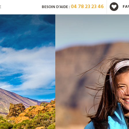
04 78 23 23 46
FA
E
BESOIN D'AIDE :
Vous avez déjà un compte ?
Mot de passe oublié ?
Nouveau client ?
Créez