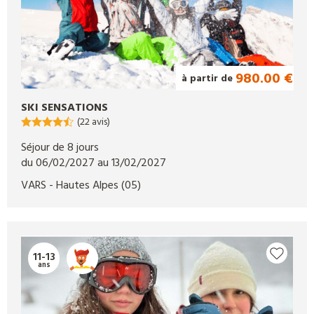
980.00 €
à partir de
SKI SENSATIONS
(22 avis)
Séjour de 8 jours
du 06/02/2027 au 13/02/2027
VARS
- Hautes Alpes
(05)
11-13
ans