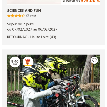
575.00 €
à partir de
SCIENCES AND FUN
(3 avis)
Séjour de 7 jours
du 07/02/2027 au 06/03/2027
RETOURNAC
- Haute Loire
(43)
8-10
ans