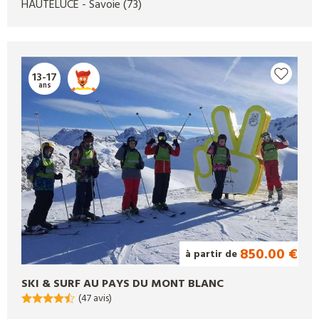
HAUTELUCE
- Savoie
(73)
13-17
ans
850.00 €
à partir de
SKI & SURF AU PAYS DU MONT BLANC
(47 avis)