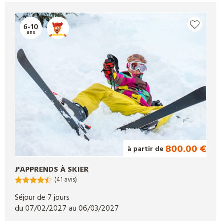
vacances d'hiver
permettent un apprentissage idéal des sports
d'hiver et de donner les premières bonnes sensations de glisse à
6-10
vos enfants ! Djuringa propose également des séjours sportifs,
ans
ludiques et culinaires pour toutes les passions, vive les
colonies
de vacances pour ados
et enfants !
800.00 €
à partir de
J'APPRENDS À SKIER
(41 avis)
Séjour de 7 jours
du 07/02/2027 au 06/03/2027