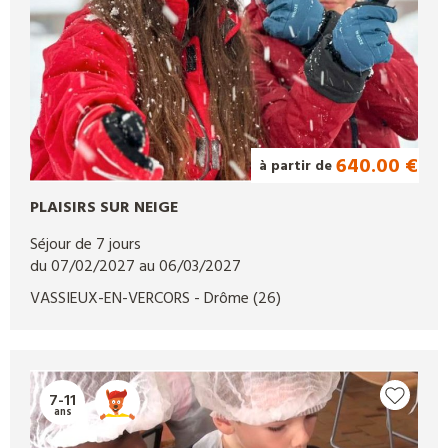
640.00 €
à partir de
PLAISIRS SUR NEIGE
Séjour de 7 jours
du 07/02/2027 au 06/03/2027
VASSIEUX-EN-VERCORS
- Drôme
(26)
7-11
ans