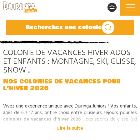
Recherchez une colonie
COLONIE DE VACANCES HIVER ADOS
ET ENFANTS : MONTAGNE, SKI, GLISSE,
SNOW ..
Nos colonies de vacances pour
l’hiver 2026
Vivez une expérience unique avec Djuringa Juniors ! Vos enfants,
âgés de 6 à 17 ans, ont le choix entre plusieurs séjours pour les
colonies de vacances d'hiver 2026
: des sports de glisse (ski
de piste, ski de fond, snowboard…) et des activités en
Lire la suite
montagne (raquettes, patinoire, luge, aventures en traineaux)
pour tous les âges et tous les niveaux. Les
colonies de