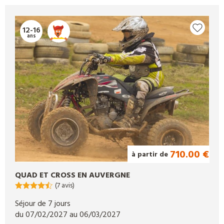
12-16
ans
710.00 €
à partir de
QUAD ET CROSS EN AUVERGNE
(7 avis)
Séjour de 7 jours
du 07/02/2027 au 06/03/2027