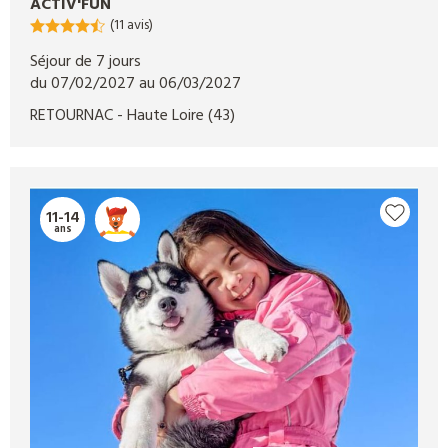
ACTIV'FUN
(11 avis)
Séjour de 7 jours
du 07/02/2027 au 06/03/2027
RETOURNAC
- Haute Loire
(43)
11-14
ans