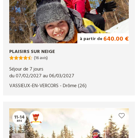
640.00 €
à partir de
PLAISIRS SUR NEIGE
(16 avis)
Séjour de 7 jours
du 07/02/2027 au 06/03/2027
VASSIEUX-EN-VERCORS
- Drôme
(26)
11-14
ans