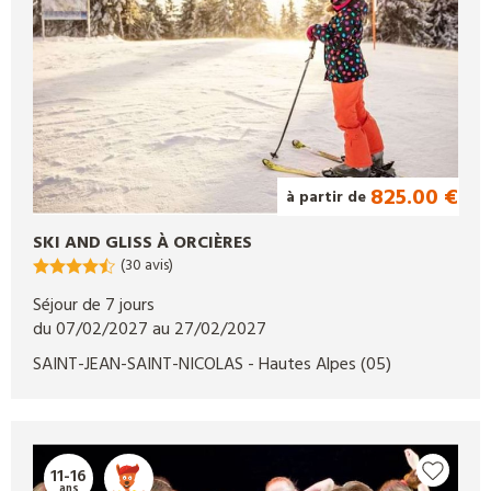
825.00 €
à partir de
SKI AND GLISS À ORCIÈRES
(30 avis)
Séjour de 7 jours
du 07/02/2027 au 27/02/2027
SAINT-JEAN-SAINT-NICOLAS
- Hautes Alpes
(05)
11-16
ans