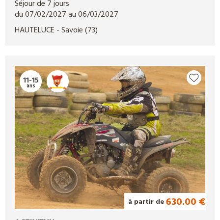
Séjour de 7 jours
du 07/02/2027 au 06/03/2027
HAUTELUCE
- Savoie
(73)
11-15
ans
630.00 €
à partir de