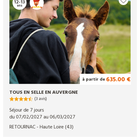
12-13
ans
635.00 €
à partir de
TOUS EN SELLE EN AUVERGNE
(3 avis)
Séjour de 7 jours
du 07/02/2027 au 06/03/2027
RETOURNAC
- Haute Loire
(43)