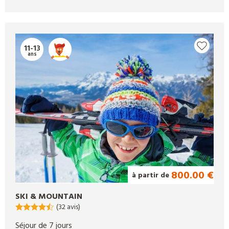
11-13
ans
800.00 €
à partir de
SKI & MOUNTAIN
(32 avis)
Séjour de 7 jours