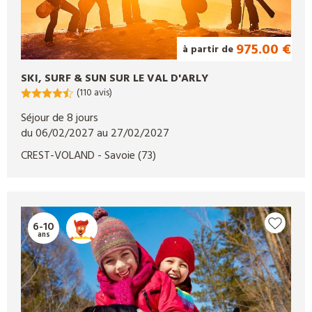
975.00 €
à partir de
SKI, SURF & SUN SUR LE VAL D'ARLY
(110 avis)
Séjour de 8 jours
du 06/02/2027 au 27/02/2027
CREST-VOLAND
- Savoie
(73)
6-10
ans