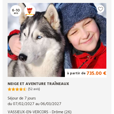
6-10
ans
735.00 €
à partir de
NEIGE ET AVENTURE TRAÎNEAUX
(52 avis)
Séjour de 7 jours
du 07/02/2027 au 06/03/2027
VASSIEUX-EN-VERCORS
- Drôme
(26)