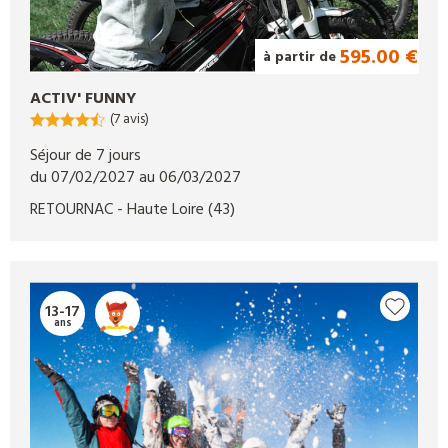
595.00 €
à partir de
ACTIV' FUNNY
(7 avis)
Séjour de 7 jours
du 07/02/2027 au 06/03/2027
RETOURNAC
- Haute Loire
(43)
13-17
ans