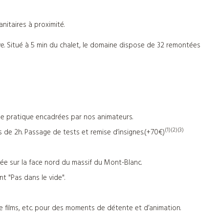
nitaires à proximité.
. Situé à 5 min du chalet, le domaine dispose de 32 remontées
 de pratique encadrées par nos animateurs.
(1)(2)(3)
 de 2h. Passage de tests et remise d’insignes.(+70€)
uée sur la face nord du massif du Mont-Blanc.
t "Pas dans le vide".
 de films, etc. pour des moments de détente et d’animation.