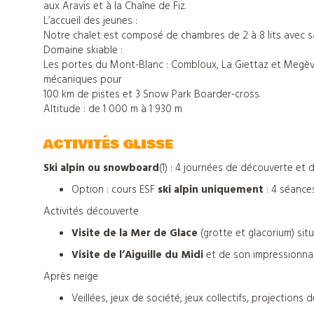
de
aux Aravis et à la Chaîne de Fiz.
L’accueil des jeunes :
Notre chalet est composé de chambres de 2 à 8 lits avec sa
vacances
Domaine skiable :
Les portes du Mont-Blanc : Combloux, La Giettaz et Megève
mécaniques pour
100 km de pistes et 3 Snow Park Boarder-cross.
Nos
Altitude : de 1 000 m à 1 930 m
centres
ACTIVITÉS GLISSE
d'hébergements
Ski alpin ou snowboard
(1) : 4 journées de découverte et
Option : cours ESF
ski alpin uniquement
: 4 séances
Activités découverte
Informations
Visite de la Mer de Glace
(grotte et glacorium) sit
Visite de l’Aiguille du Midi
et de son impressionnan
pratiques
Après neige
Veillées, jeux de société, jeux collectifs, projections