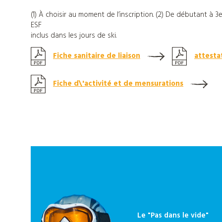
Tout
(1) À choisir au moment de l’inscription. (2) De débutant à 3e
ESF
sur
inclus dans les jours de ski.
Djuringa
Fiche sanitaire de liaison
attesta
Fiche d\'activité et de mensurations
Nos
actualités
Contact
Télécharger
notre
Le "Pas dans le vide"
catalogue