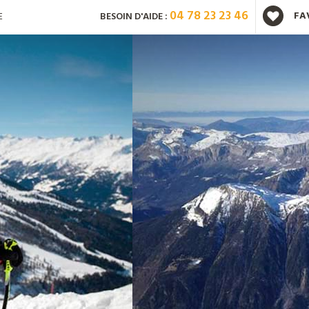
04 78 23 23 46
FA
E
BESOIN D'AIDE :
Vous avez déjà un compte ?
Mot de passe oublié ?
Nouveau client ?
Créez