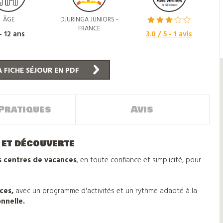
ÂGE
DJURINGA JUNIORS -
FRANCE
- 12 ans
3.0
/ 5 -
1
avis
 FICHE SÉJOUR EN PDF
Pratiques
Avis
 et découverte
s centres de vacances
, en toute confiance et simplicité, pour
ces,
avec un programme d'activités et un rythme adapté à la
nnelle.