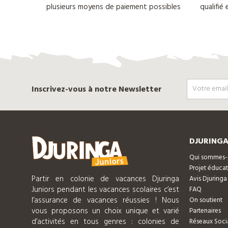
plusieurs moyens de paiement possibles
qualifié
Inscrivez-vous à notre Newsletter
DJURINGA
Qui sommes-
Projet éducat
Partir en colonie de vacances Djuringa
Avis Djuringa
Juniors pendant les vacances scolaires c’est
FAQ
l’assurance de vacances réussies ! Nous
On soutient
vous proposons un choix unique et varié
Partenaires
d’activités en tous genres : colonies de
Réseaux Soci