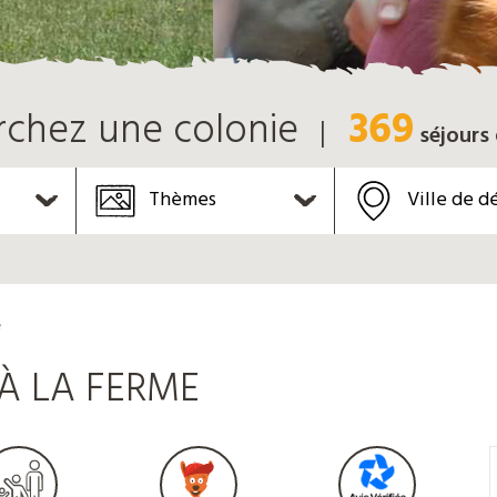
369
rchez une colonie
séjours
Thèmes
Ville de d
e
À LA FERME