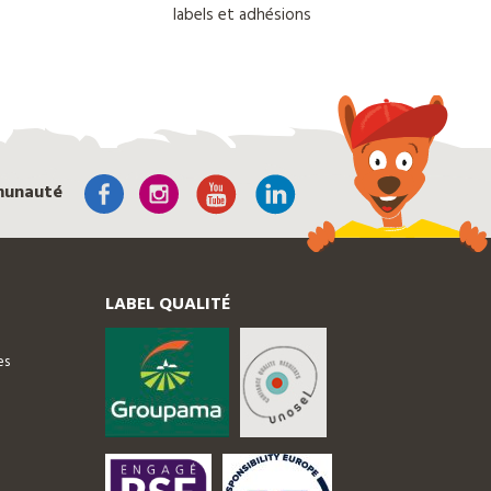
labels et adhésions
munauté
LABEL QUALITÉ
es