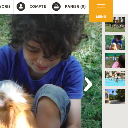
VORIS
COMPTE
PANIER
(0)
MENU
OK
 votre compte