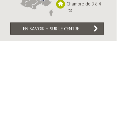
Chambre de 3 à 4
lits
EN SAVOIR + SUR LE CENTRE