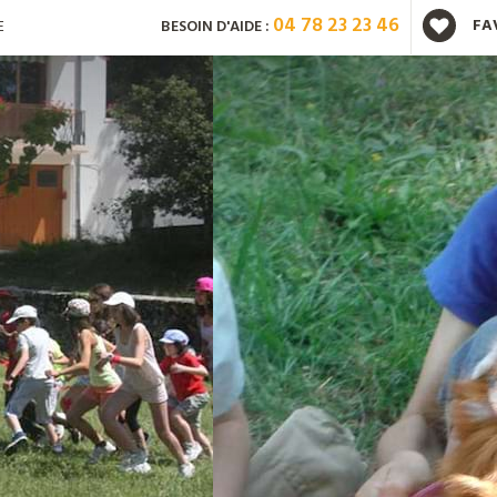
04 78 23 23 46
FA
E
BESOIN D'AIDE :
Vous avez déjà un compte ?
Mot de passe oublié ?
Nouveau client ?
Créez