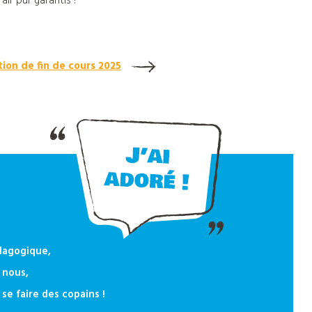
ir pur garantis !
tion de fin de cours 2025
édagogique,
 nous,
se faire des copains !