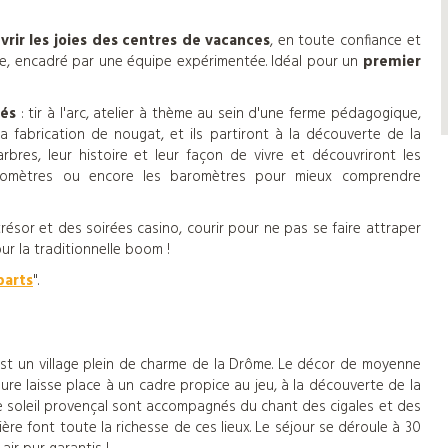
rir les joies des centres de vacances
, en toute confiance et
le, encadré par une équipe expérimentée. Idéal pour un
premier
tés
: tir à l'arc, atelier à thème au sein d'une ferme pédagogique,
 la fabrication de nougat, et ils partiront à la découverte de la
bres, leur histoire et leur façon de vivre et découvriront les
uviomètres ou encore les baromètres pour mieux comprendre
résor et des soirées casino, courir pour ne pas se faire attraper
r la traditionnelle boom !
parts
".
est un village plein de charme de la Drôme. Le décor de moyenne
dure laisse place à un cadre propice au jeu, à la découverte de la
le soleil provençal sont accompagnés du chant des cigales et des
ière font toute la richesse de ces lieux. Le séjour se déroule à 30