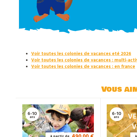
Nos
actualités
Contact
Voir toutes les colonies de vacances eté 2026
Voir toutes les colonies de vacances : multi-acti
Télécharger
Voir toutes les colonies de vacances : en france
notre
catalogue
Vous ai
6-10
6-10
VE
ans
ans
V
490.00 €
à partir de
à