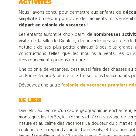
ACTIVITÉS
Nous l'avons conçu pour permettre aux enfants de
découv
simplicité. Un séjour pour vivre des moments forts ensemb
départ en colonie de vacances
!
Les enfants auront le choix parmi de
nombreuses activi
visite de la ville de Dieulefit, découverte des secrets de
Nos
nature : de ses plus petits animaux à ses plus grands ar
constructions telles que les moulins à vents, les pl
l’environnement qui nous entoure.
colonies
Une colonie de vacances, c’est aussi faire des chasses au t
au Poule-Renard-Vipère et mettre ses plus beaux habits pou
de
Dévouvrez une autre "
colonie de vacances premiers dé
vacances
LE LIEU
Dieulefit, au centre d’un cadre géographique enchanteur, 
Nos
montagne, les forêts, les rochers et l’écrin sauvage de ver
nature et au calme des vacances. La douceur du climat et 
couleurs de la région. Lavande, tournesols, et tradition pot