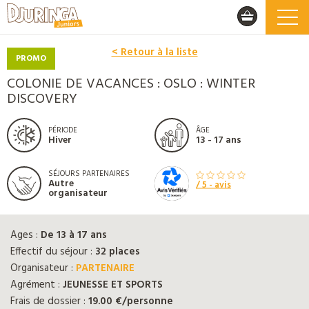
< Retour à la liste
PROMO
COLONIE DE VACANCES : OSLO : WINTER
DISCOVERY
PÉRIODE
ÂGE
Hiver
13 - 17 ans
SÉJOURS PARTENAIRES
Autre
/ 5 -
avis
organisateur
Ages :
De 13 à 17 ans
Effectif du séjour :
32 places
Organisateur :
PARTENAIRE
Agrément :
JEUNESSE ET SPORTS
Frais de dossier :
19.00 €/personne