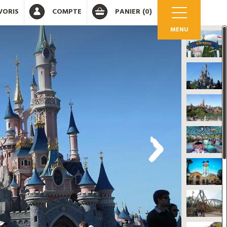
VORIS
COMPTE
PANIER
(0)
MENU
OK
 votre compte