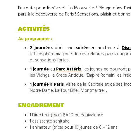
En route pour le rêve et la découverte ! Plonge dans l’
pars à la découverte de Paris ! Sensations, plaisir et bonn
ACTIVITÉS
Au programme :
2 journées
dont une
soirée
en nocturne à
Disn
l’atmosphère magique de ces célèbres parcs qui pr
et sensations fortes.
1 journée
au
Parc Astérix
, l
es jeunes ne pourront pa
les Vikings, la Grèce Antique, l’Empire Romain, les ir
Nos
1 journée
à
Paris
, v
isite de la Capitale et de ses i
Notre Dame, La Tour Eiffel, Montmartre….
colonies
ENCADREMENT
de
1 Directeur (trice) BAFD ou équivalence
1 assistante sanitaire
vacances
1 animateur (trice) pour 10 jeunes de 6 – 12 ans