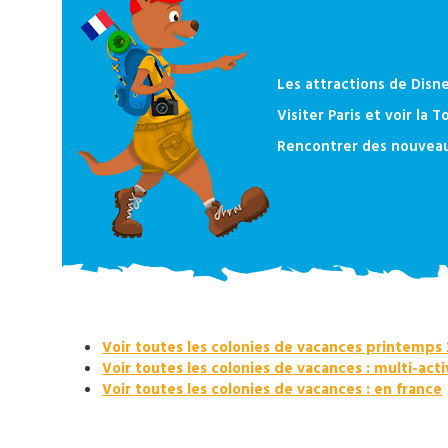
Djuringa
Les attractions de Disne
Nos
Visiter Paris et voir la To
Rencontrer des nouveaux
actualités
Contact
Télécharger
notre
Voir toutes les colonies de vacances printemps
catalogue
Voir toutes les colonies de vacances : multi-acti
Voir toutes les colonies de vacances : en france