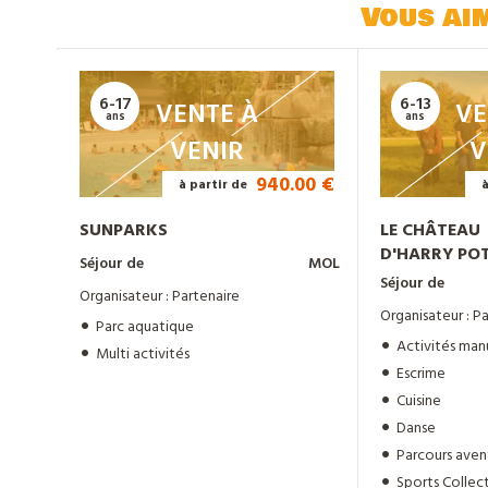
Vous ai
6-17
6-13
VENTE À
VE
ans
ans
VENIR
V
940.00 €
à partir de
SUNPARKS
LE CHÂTEAU
D'HARRY PO
Séjour de
MOL
Séjour de
Organisateur : Partenaire
Organisateur : P
Parc aquatique
Activités man
Multi activités
Escrime
Cuisine
Danse
Parcours aven
Sports Collect