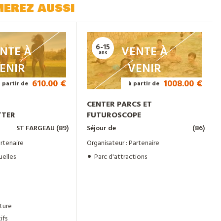
merez aussi
6-15
NTE À
VENTE À
ans
ENIR
VENIR
610.00 €
1008.00 €
à partir de
à partir de
CENTER PARCS ET
TTER
FUTUROSCOPE
ST FARGEAU (89)
Séjour de
(86)
artenaire
Organisateur : Partenaire
uelles
Parc d'attractions
ture
ifs