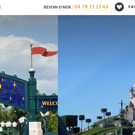
04 78 23 23 46
FA
E
BESOIN D'AIDE :
Vous avez déjà un compte ?
Mot de passe oublié ?
Nouveau client ?
Créez