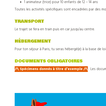
1 animateur (trice) pour 10 enfants de 12 – 14 ans
Toutes les activités spécifiques sont encadrées par des mo
Nos
TRANSPORT
centres
Le trajet se fera en train puis en car jusqu’au centre.
d'hébergements
HÉBERGEMENT
Pour ton séjour à Paris, tu seras hébergé(e) à la base de lois
Informations
DOCUMENTS OBLIGATOIRES
pratiques
/!\ Spécimens donnés à titre d’exemple
/
!\
:
Les docum
Tout
sur