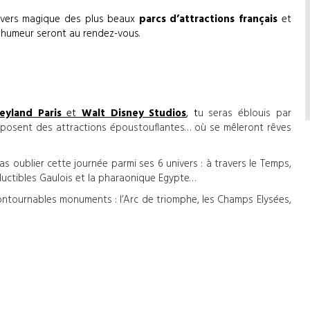
univers magique des plus beaux
parcs d’attractions français
et
e humeur seront au rendez-vous.
eyland Paris
et
Walt Disney Studios
, t
u seras éblouis par
oposent des attractions époustouflantes… où se mêleront rêves
s oublier cette journée parmi ses 6 univers : à travers le Temps,
réductibles Gaulois et la pharaonique Egypte…
ncontournables monuments : l’Arc de triomphe, les Champs Elysées,