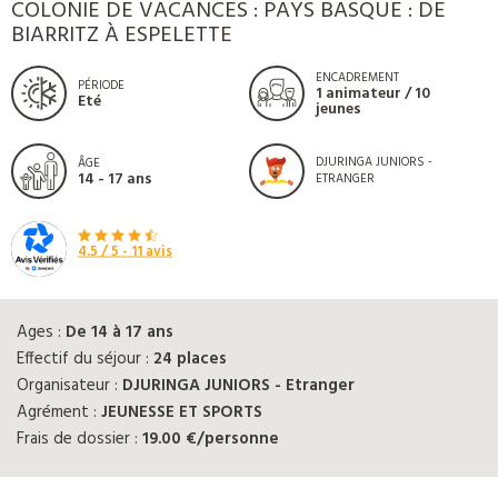
COLONIE DE VACANCES : PAYS BASQUE : DE
BIARRITZ À ESPELETTE
ENCADREMENT
PÉRIODE
1 animateur / 10
Eté
jeunes
DJURINGA JUNIORS -
ÂGE
14 - 17 ans
ETRANGER
4.5
/ 5 -
11
avis
Ages :
De 14 à 17 ans
Effectif du séjour :
24 places
Organisateur :
DJURINGA JUNIORS - Etranger
Agrément :
JEUNESSE ET SPORTS
Frais de dossier :
19.00 €/personne