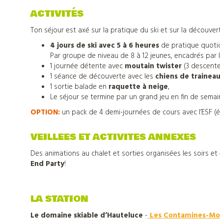
ACTIVITÉS
Ton séjour est axé sur la pratique du ski et sur la découvert
4 jours de ski avec 5 à 6 heures
de pratique quotidi
Par groupe de niveau de 8 à 12 jeunes, encadrés par l
1 journée détente avec
moutain twister
(3 descente
1 séance de découverte avec les
chiens de traineau
1 sortie balade en
raquette à neige
,
Le séjour se termine par un grand jeu en fin de semai
OPTION:
un pack de 4 demi-journées de cours avec l’ESF (é
VEILLEES ET ACTIVITES ANNEXES
Des animations au chalet et sorties organisées les soirs et 
End Party
!
Nos
LA STATION
Le domaine skiable d’Hauteluce
-
Les Contamines-Mo