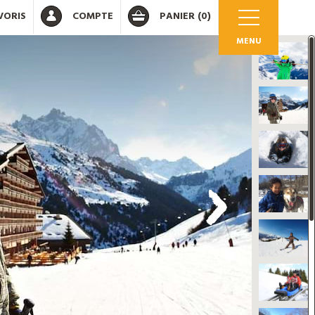
VORIS
COMPTE
PANIER
(0)
MENU
OK
 votre compte