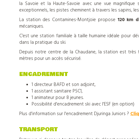
colonies
la Savoie et la Haute-Savoie avec une vue magnifique 
exceptionnels, les pistes cheminent à travers les sapins, l
de
La station des Contamines-Montjoie propose
120 km d
mécaniques.
vacances
C’est une station familiale à taille humaine idéale pour dé
dans la pratique du ski.
Depuis notre centre de la Chaudane, la station est très f
Nos
mètres pour un accès sécurisé.
centres
ENCADREMENT
1 directeur BAFD et son adjoint,
d'hébergements
1 assistant sanitaire PSC1,
1 animateur pour 8 jeunes.
Possibilité d'encadrement ski avec l'ESF (en option)
Informations
Plus d'information sur l'encadrement Djuringa Juniors ?
Cliq
pratiques
TRANSPORT