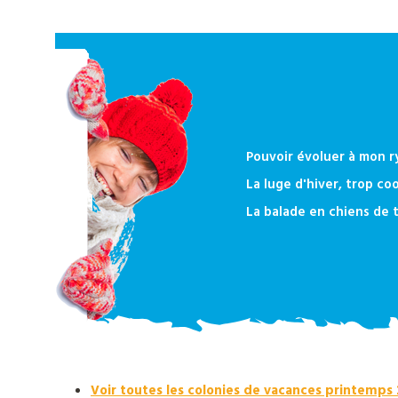
notre
catalogue
Pouvoir évoluer à mon 
La luge d'hiver, trop coo
La balade en chiens de t
Voir toutes les colonies de vacances printemps