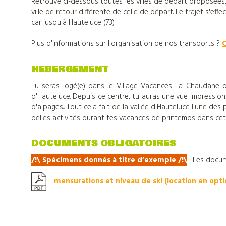
Retrouve ci-dessous toutes les villes de départ proposées, ai
ville de retour différente de celle de départ. Le trajet s'eff
Tout
car jusqu'à Hauteluce (73).
Plus d'informations sur l'organisation de nos transports ?
C
sur
HEBERGEMENT
Djuringa
Tu seras logé(e) dans le Village Vacances La Chaudane q
d'Hauteluce. Depuis ce centre, tu auras une vue impressio
d'alpages... Tout cela fait de la vallée d'Hauteluce l'une de
Nos
belles activités durant tes vacances de printemps dans ce
actualités
DOCUMENTS OBLIGATOIRES
/!\ Spécimens donnés à titre d’exemple
/
!\
:
Les docum
Contact
mensurations et niveau de ski (location en opti
Télécharger