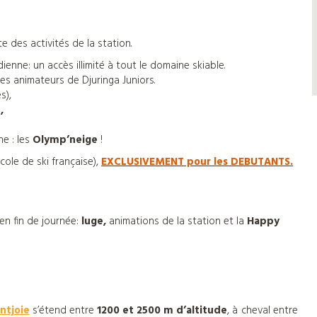
e des activités de la station.
enne: un accès illimité à tout le domaine skiable.
es animateurs de Djuringa Juniors.
s),
,
ne : les
Olymp’neige
!
cole de ski française),
EXCLUSIVEMENT pour les DEBUTANTS.
en fin de journée:
luge,
animations de la station et la
Happy
ntjoie
s’étend entre
1200 et 2500 m d’altitude
, à cheval entre