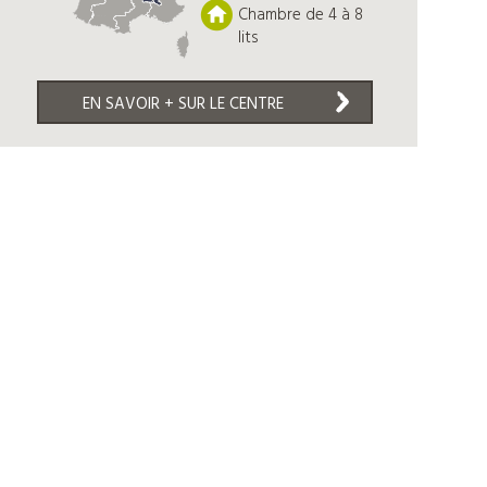
Chambre de 4 à 8
lits
EN SAVOIR + SUR LE CENTRE