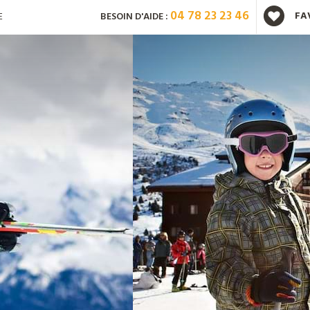
04 78 23 23 46
FA
E
BESOIN D'AIDE :
Vous avez déjà un compte ?
Mot de passe oublié ?
Nouveau client ?
Créez