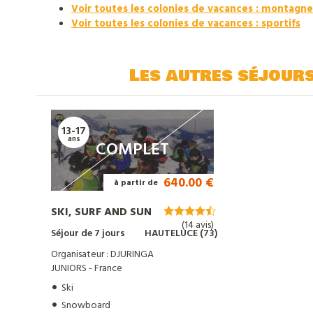
Voir toutes les colonies de vacances : montagne
Voir toutes les colonies de vacances : sportifs
Les autres séjour
13-17
ans
COMPLET
640.00 €
à partir de
SKI, SURF AND SUN
(14 avis)
Séjour de 7 jours
HAUTELUCE (73)
Organisateur : DJURINGA
JUNIORS - France
Ski
Snowboard