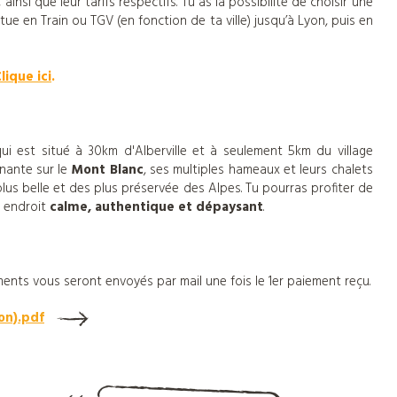
nsi que leur tarifs respectifs. Tu as la possibilité de choisir une
ectue en Train ou TGV (en fonction de ta ville) jusqu’à Lyon, puis en
lique ici
.
ui est situé à 30km d'Alberville et à seulement 5km du village
nnante sur le
Mont Blanc
, ses multiples hameaux et leurs chalets
s plus belle et des plus préservée des Alpes. Tu pourras profiter de
t endroit
calme, authentique et dépaysant
.
ents vous seront envoyés par mail une fois le 1er paiement reçu.
on).pdf