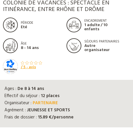
COLONIE DE VACANCES : SPECTACLE EN
ITINÉRANCE, ENTRE RHÔNE ET DRÔME
ENCADREMENT
PÉRIODE
1 adulte / 10
Eté
enfants
SÉJOURS PARTENAIRES
ÂGE
Autre
8 - 14 ans
organisateur
/ 5 -
avis
Ages :
De 8 à 14 ans
Effectif du séjour :
12 places
Organisateur :
PARTENAIRE
Agrément :
JEUNESSE ET SPORTS
Frais de dossier :
15.89 €/personne