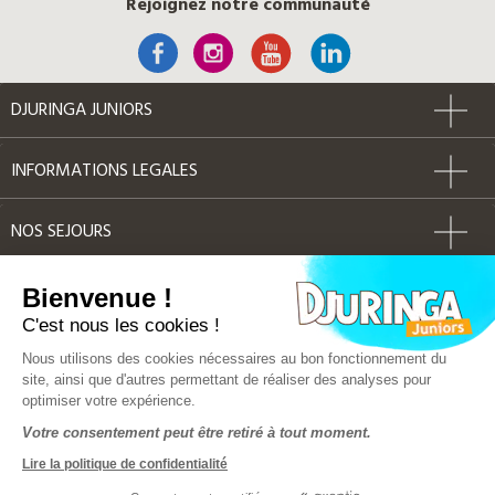
Rejoignez notre communauté
DJURINGA JUNIORS
INFORMATIONS LEGALES
NOS SEJOURS
AUTRES
Bienvenue !
C'est nous les cookies !
Label Qualité
Nous utilisons des cookies nécessaires au bon fonctionnement du
site, ainsi que d'autres permettant de réaliser des analyses pour
optimiser votre expérience.
© Djuringa Juniors 2018 - Tous droits réservés
Votre consentement peut être retiré à tout moment.
FAQ
|
CGV
|
Mentions légales
|
Plan du site
Lire la politique de confidentialité
Police d'assurance MMA 141 386 033