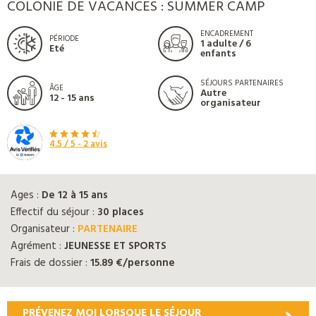
COLONIE DE VACANCES : SUMMER CAMP
ENCADREMENT
PÉRIODE
1 adulte / 6
Eté
enfants
SÉJOURS PARTENAIRES
ÂGE
Autre
12 - 15 ans
organisateur
4.5
/ 5 -
2
avis
Ages :
De 12 à 15 ans
Effectif du séjour :
30 places
Organisateur :
PARTENAIRE
Agrément :
JEUNESSE ET SPORTS
Frais de dossier :
15.89 €/personne
PRÉVENEZ MOI LORSQUE LE SÉJOUR