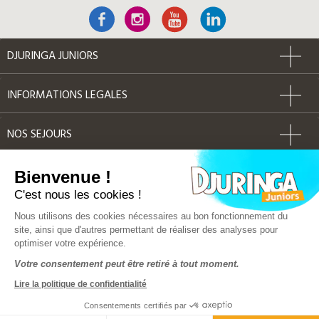
DJURINGA JUNIORS
INFORMATIONS LEGALES
NOS SEJOURS
AUTRES
Bienvenue !
C'est nous les cookies !
Label Qualité
Nous utilisons des cookies nécessaires au bon fonctionnement du
site, ainsi que d'autres permettant de réaliser des analyses pour
optimiser votre expérience.
© Djuringa Juniors 2018 - Tous droits réservés
Votre consentement peut être retiré à tout moment.
FAQ
|
CGV
|
Mentions légales
|
Plan du site
Lire la politique de confidentialité
Police d'assurance MMA 141 386 033
Solution e-commerce & création de site internet by Dedi
Consentements certifiés par