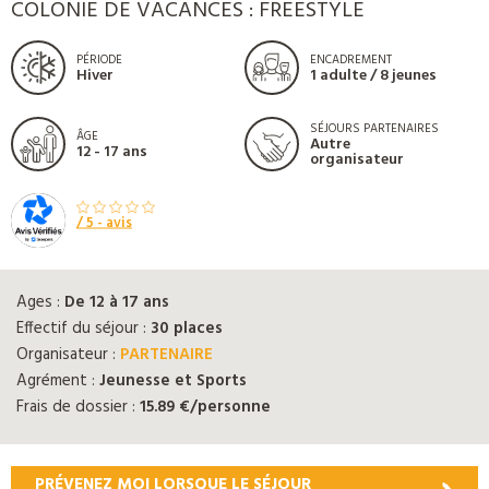
COLONIE DE VACANCES : FREESTYLE
PÉRIODE
ENCADREMENT
Hiver
1 adulte / 8 jeunes
SÉJOURS PARTENAIRES
ÂGE
Autre
12 - 17 ans
organisateur
/ 5 -
avis
Ages :
De 12 à 17 ans
Effectif du séjour :
30 places
Organisateur :
PARTENAIRE
Agrément :
Jeunesse et Sports
Frais de dossier :
15.89 €/personne
PRÉVENEZ MOI LORSQUE LE SÉJOUR