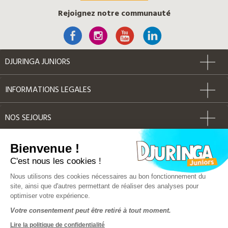
Rejoignez notre communauté
DJURINGA JUNIORS
INFORMATIONS LEGALES
NOS SEJOURS
AUTRES
Bienvenue !
C'est nous les cookies !
Label Qualité
Nous utilisons des cookies nécessaires au bon fonctionnement du
site, ainsi que d'autres permettant de réaliser des analyses pour
optimiser votre expérience.
© Djuringa Juniors 2018 - Tous droits réservés
Votre consentement peut être retiré à tout moment.
FAQ
|
CGV
|
Mentions légales
|
Plan du site
Lire la politique de confidentialité