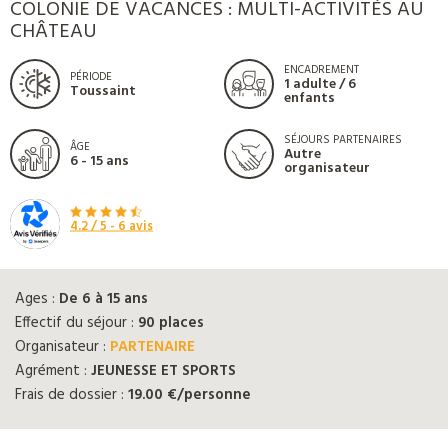
COLONIE DE VACANCES : MULTI-ACTIVITÉS AU
CHÂTEAU
ENCADREMENT
PÉRIODE
1 adulte / 6
Toussaint
enfants
SÉJOURS PARTENAIRES
ÂGE
Autre
6 - 15 ans
organisateur
4.2
/ 5 -
6
avis
Ages :
De 6 à 15 ans
Effectif du séjour :
90 places
Organisateur :
PARTENAIRE
Agrément :
JEUNESSE ET SPORTS
Frais de dossier :
19.00 €/personne