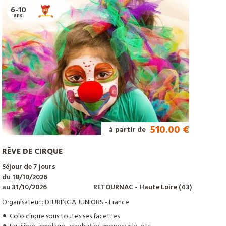
6-10
ans
510.00 €
à partir de
RÊVE DE CIRQUE
Séjour de 7 jours
du 18/10/2026
au 31/10/2026
RETOURNAC
- Haute Loire
(43)
Organisateur : DJURINGA JUNIORS - France
Colo cirque sous toutes ses facettes