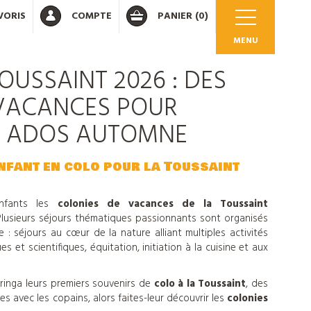
VORIS
COMPTE
PANIER
(0)
MENU
OUSSAINT 2026 : DES
VACANCES POUR
T ADOS AUTOMNE
OK
enfant en colo pour la Toussaint
enfants les
colonies de vacances de la Toussaint
 votre compte
 Plusieurs séjours thématiques passionnants sont organisés
: séjours au cœur de la nature alliant multiples activités
s et scientifiques, équitation, initiation à la cuisine et aux
ringa leurs premiers souvenirs de
colo à la Toussaint
, des
 avec les copains, alors faites-leur découvrir les
colonies