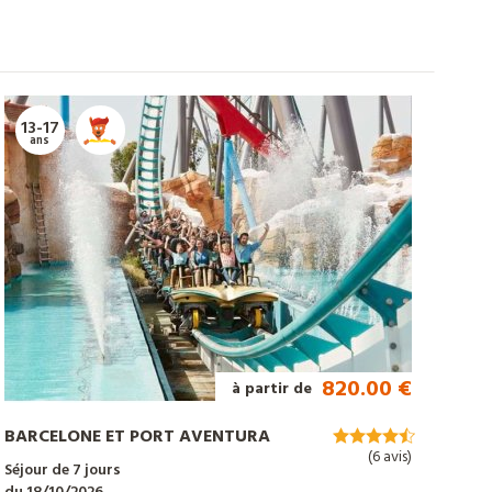
13-17
ans
820.00 €
à partir de
BARCELONE ET PORT AVENTURA
(6 avis)
Séjour de 7 jours