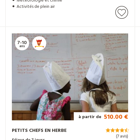
Météorologie et chimie
Activités de plein air
7-10
ans
510.00 €
à partir de
PETITS CHEFS EN HERBE
(7 avis)