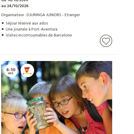
du 18/10/2026
au 24/10/2026
Organisateur : DJURINGA JUNIORS - Etranger
Séjour réservé aux ados
Une journée à Port-Aventura
Visites incontournables de Barcelone
6-10
ans