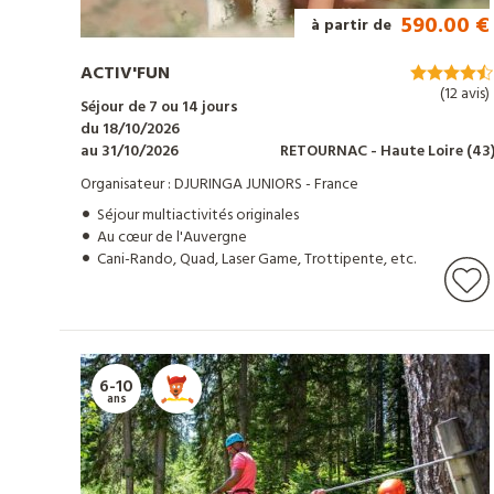
colonies
590.00 €
à partir de
de
ACTIV'FUN
(12 avis)
vacances
Séjour de 7 ou 14 jours
du 18/10/2026
au 31/10/2026
RETOURNAC
- Haute Loire
(43
Organisateur : DJURINGA JUNIORS - France
Nos
Séjour multiactivités originales
Au cœur de l'Auvergne
centres
Cani-Rando, Quad, Laser Game, Trottipente, etc.
d'hébergements
6-10
Informations
ans
pratiques