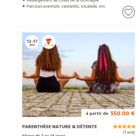
Hébergement au coeur de la montagne
Parcours aventure, canirando, escalade, etc
12-17
ans
550.00 €
à partir de
PARENTHÈSE NATURE & DÉTENTE
(1 avis)