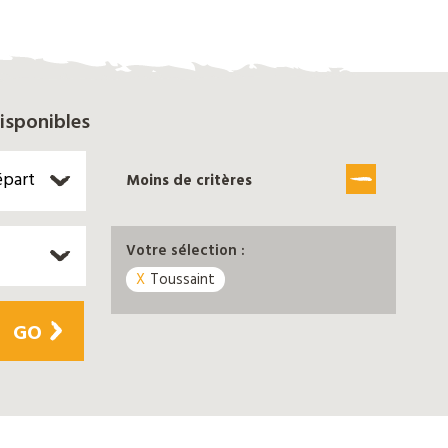
isponibles
épart
Moins de critères
Votre sélection :
Toussaint
GO