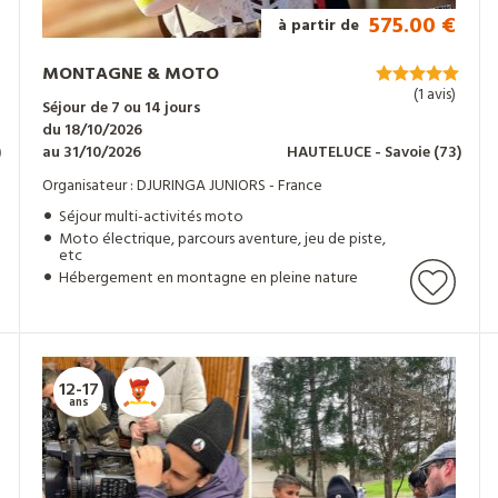
575.00 €
à partir de
MONTAGNE & MOTO
(1 avis)
Séjour de 7 ou 14 jours
du 18/10/2026
)
au 31/10/2026
HAUTELUCE
- Savoie
(73)
Organisateur : DJURINGA JUNIORS - France
Séjour multi-activités moto
Moto électrique, parcours aventure, jeu de piste,
etc
Hébergement en montagne en pleine nature
12-17
ans