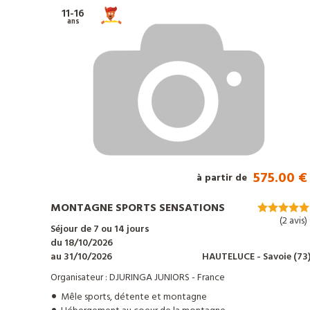
notre
11-16
catalogue
ans
575.00 €
à partir de
MONTAGNE SPORTS SENSATIONS
(2 avis)
Séjour de 7 ou 14 jours
du 18/10/2026
au 31/10/2026
HAUTELUCE
- Savoie
(73
Organisateur : DJURINGA JUNIORS - France
Mêle sports, détente et montagne