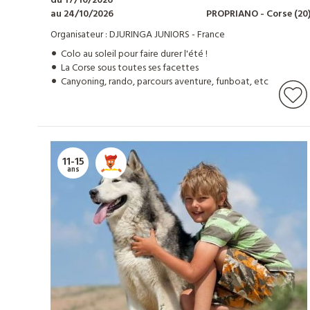
du 17/10/2026
au 24/10/2026
PROPRIANO
- Corse
(20
Organisateur : DJURINGA JUNIORS - France
Colo au soleil pour faire durer l'été !
La Corse sous toutes ses facettes
Canyoning, rando, parcours aventure, funboat, etc
11-15
ans
Nos