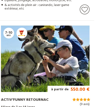
Equilibre, jonglage, acrobaties, monocycle, etc
& activités de plein air : canirando, laser game
extérieur, etc
7-10
ans
550.00 €
à partir de
ACTIV'FUNNY RETOURNAC
(9 avis)