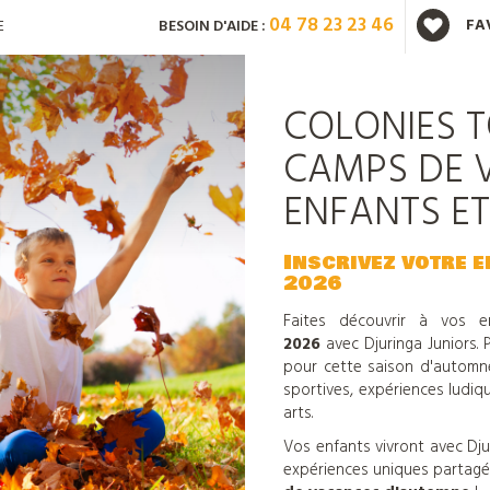
04 78 23 23 46
FA
E
BESOIN D'AIDE :
Vous avez déjà un compte ?
COLONIES T
CAMPS DE 
ENFANTS E
Mot de passe oublié ?
Inscrivez votre 
2026
Faites découvrir à vos 
Nouveau client ?
Créez
2026
avec
Djuringa Juniors.
pour cette saison d'automne 
sportives, expériences ludique
arts.
Vos enfants vivront avec Dju
expériences uniques partagées