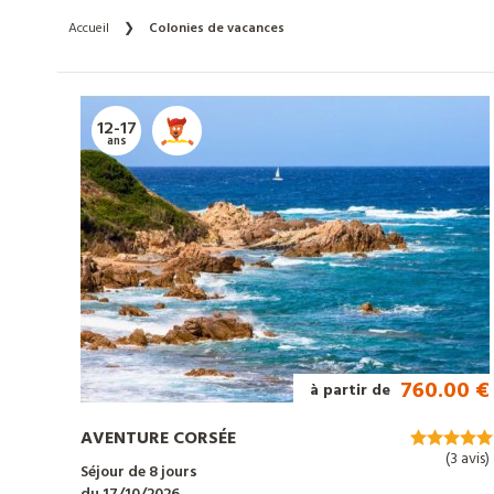
Accueil
❯
Colonies de vacances
12-17
ans
760.00 €
à partir de
AVENTURE CORSÉE
(3 avis)
Séjour de 8 jours