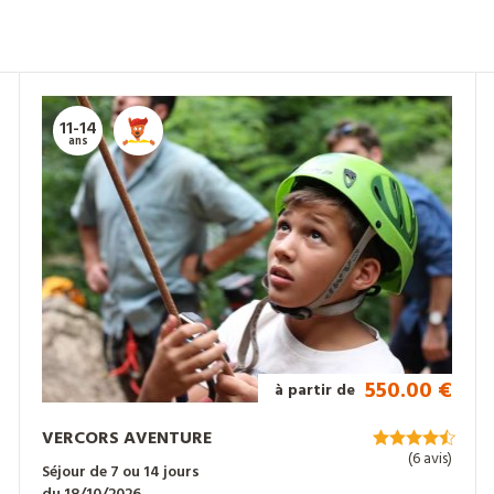
11-14
ans
550.00 €
à partir de
VERCORS AVENTURE
(6 avis)
Séjour de 7 ou 14 jours