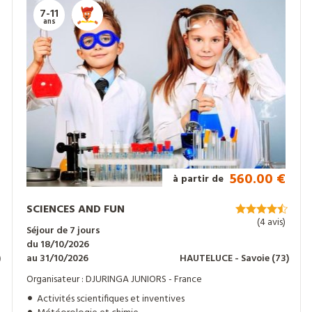
7-11
ans
560.00 €
à partir de
SCIENCES AND FUN
(4 avis)
Séjour de 7 jours
du 18/10/2026
)
au 31/10/2026
HAUTELUCE
- Savoie
(73)
Organisateur : DJURINGA JUNIORS - France
Activités scientifiques et inventives