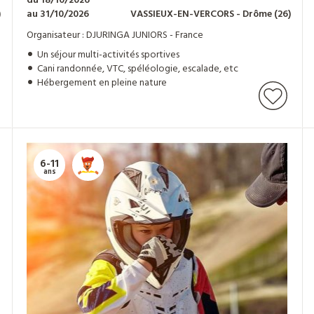
du 18/10/2026
)
au 31/10/2026
VASSIEUX-EN-VERCORS
- Drôme
(26)
Organisateur : DJURINGA JUNIORS - France
Un séjour multi-activités sportives
Cani randonnée, VTC, spéléologie, escalade, etc
Hébergement en pleine nature
6-11
ans