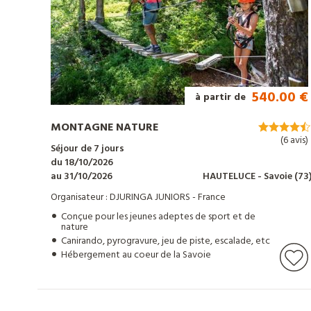
Tout
sur
540.00 €
à partir de
Djuringa
MONTAGNE NATURE
(6 avis)
Séjour de 7 jours
Nos
du 18/10/2026
au 31/10/2026
HAUTELUCE
- Savoie
(73
actualités
Organisateur : DJURINGA JUNIORS - France
Conçue pour les jeunes adeptes de sport et de
nature
Canirando, pyrogravure, jeu de piste, escalade, etc
Contact
Hébergement au coeur de la Savoie
Télécharger