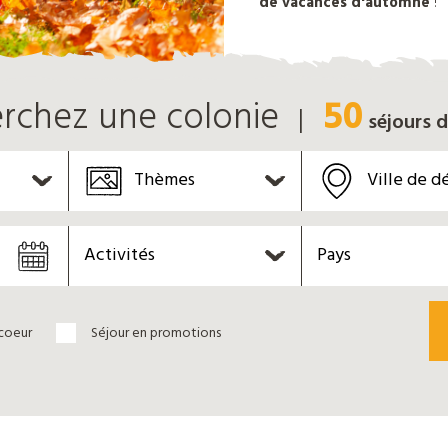
de vacances d'automne
!
50
rchez une colonie
séjours
d
Thèmes
Ville de d
Activités
Pays
coeur
Séjour en promotions