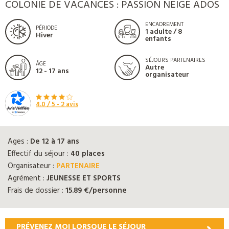
COLONIE DE VACANCES : PASSION NEIGE ADOS
ENCADREMENT
PÉRIODE
1 adulte / 8
Hiver
enfants
SÉJOURS PARTENAIRES
ÂGE
Autre
12 - 17 ans
organisateur
4.0
/ 5 -
2
avis
Ages :
De 12 à 17 ans
Effectif du séjour :
40 places
Organisateur :
PARTENAIRE
Agrément :
JEUNESSE ET SPORTS
Frais de dossier :
15.89 €/personne
PRÉVENEZ MOI LORSQUE LE SÉJOUR