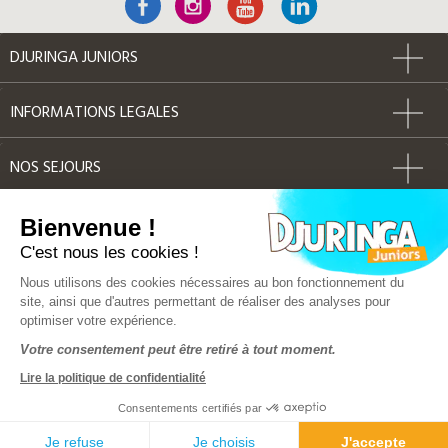
DJURINGA JUNIORS
INFORMATIONS LEGALES
NOS SEJOURS
AUTRES
Bienvenue !
C'est nous les cookies !
Label Qualité
Nous utilisons des cookies nécessaires au bon fonctionnement du
site, ainsi que d'autres permettant de réaliser des analyses pour
optimiser votre expérience.
© Djuringa Juniors 2018 - Tous droits réservés
Votre consentement peut être retiré à tout moment.
FAQ
|
CGV
|
Mentions légales
|
Plan du site
Lire la politique de confidentialité
Police d'assurance MMA 141 386 033
Solution e-commerce & création de site internet by Dedi
Consentements certifiés par
Solution hebergement OVH
Je refuse
Je choisis
J'accepte