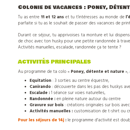
Colonie de vacances : Poney, Déten
Tu as entre
11 et 12 ans
et tu t’intéresses au monde de
l’
parfaite si tu as le souhait de passer des vacances de pr
Durant ce séjour, tu apprivoises ta monture et lui dispen
de choc avec ton husky pour une petite randonnée à traver
Activités manuelles, escalade, randonnée ça te tente ?
ACTIVITÉS PRINCIPALES
Au programme de ta colo «
Poney, détente et nature
», 
Equitation
: 3 sorties au centre équestre,
Canirando
: découverte dans les pas des huskys ave
Escalade :
1 séance sur voies naturelles,
Randonnée :
en pleine nature autour du centre
Gravure sur bois
: créations originales sur bois ave
Activités manuelles :
customisation de t-shirt ou c
Nos
Pour les séjours de 14j
:
le programme d'activité est doub