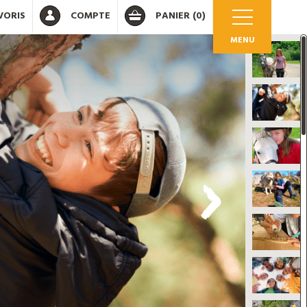
VORIS
COMPTE
PANIER
(0)
MENU
OK
 votre compte