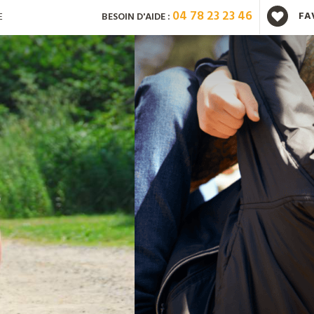
04 78 23 23 46
FA
E
BESOIN D'AIDE :
Vous avez déjà un compte ?
Mot de passe oublié ?
Nouveau client ?
Créez