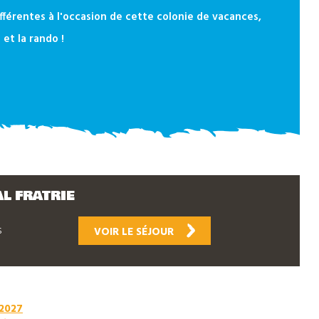
différentes à l'occasion de cette colonie de vacances,
 et la rando !
L FRATRIE
s
VOIR LE SÉJOUR
 2027