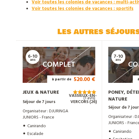
Voir toutes les colonies de vacances : multi-acti
Voir toutes les colonies de vacances : sportifs
Les autres séjour
6-10
7-10
ans
ans
COMPLET
CO
520.00 €
à partir de
JEUX & NATURE
PONEY, DÉTE
VASSIEUX-EN-
(1 avis)
NATURE
Séjour de 7 jours
VERCORS (26)
Séjour de 7 jou
Organisateur : DJURINGA
Organisateur : 
JUNIORS - France
JUNIORS - Franc
Canirando
Canirando
Escalade