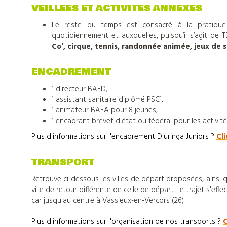
colonies
VEILLEES ET ACTIVITES ANNEXES
de
Le reste du temps est consacré à la pratique 
quotidiennement et auxquelles, puisqu’il s’agit de
Co’, cirque, tennis, randonnée animée, jeux de s
vacances
ENCADREMENT
Nos
1 directeur BAFD,
1 assistant sanitaire diplômé PSC1,
1 animateur BAFA pour 8 jeunes,
centres
1 encadrant brevet d'état ou fédéral pour les activité
Plus d'informations sur l'encadrement Djuringa Juniors ?
Cli
d'hébergements
TRANSPORT
Retrouve ci-dessous les villes de départ proposées, ainsi que
Informations
ville de retour différente de celle de départ. Le trajet s'eff
car jusqu'au centre à Vassieux-en-Vercors (26)
pratiques
Plus d'informations sur l'organisation de nos transports ?
C