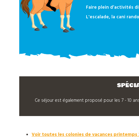
notre
Faire plein d’activités 
catalogue
L'escalade, la cani rando
SPÉCIA
Ce séjour est également proposé pour les 7 - 10 an
Voir toutes les colonies de vacances printemps