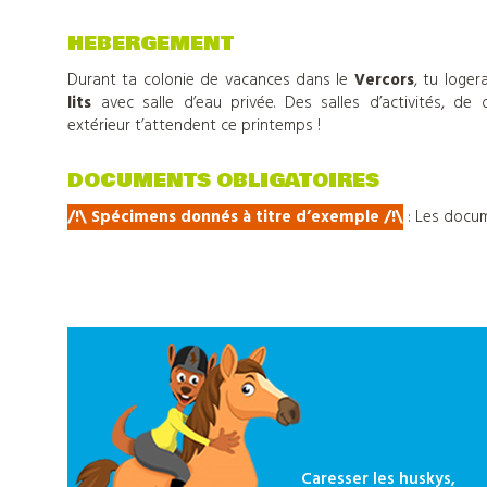
HEBERGEMENT
Tout
Durant ta colonie de vacances dans le
Vercors
, tu loge
sur
lits
avec salle d’eau privée. Des salles d’activités, de
extérieur t’attendent ce printemps !
Djuringa
DOCUMENTS OBLIGATOIRES
/!\ Spécimens donnés à titre d’exemple
/
!\
: Les docum
Nos
actualités
Contact
Télécharger
Caresser les huskys,