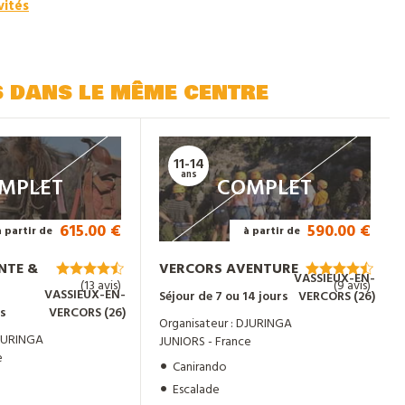
vités
s dans le même centre
11-14
ans
MPLET
COMPLET
615.00 €
590.00 €
à partir de
à partir de
NTE &
VERCORS AVENTURE
VASSIEUX-EN-
(13 avis)
(9 avis)
VASSIEUX-EN-
Séjour de 7 ou 14 jours
VERCORS (26)
rs
VERCORS (26)
Organisateur : DJURINGA
DJURINGA
JUNIORS - France
e
Canirando
Escalade