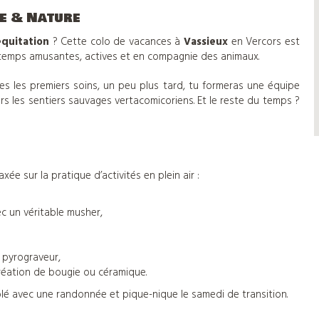
te & Nature
équitation
? Cette colo de vacances à
Vassieux
en Vercors est
intemps amusantes, actives et en compagnie des animaux.
ses les premiers soins, un peu plus tard, tu formeras une équipe
s les sentiers sauvages vertacomicoriens. Et le reste du temps ?
axée sur la pratique d’activités en plein air :
c un véritable musher,
c pyrograveur,
réation de bougie ou céramique.
lé avec une randonnée et pique-nique le samedi de transition.