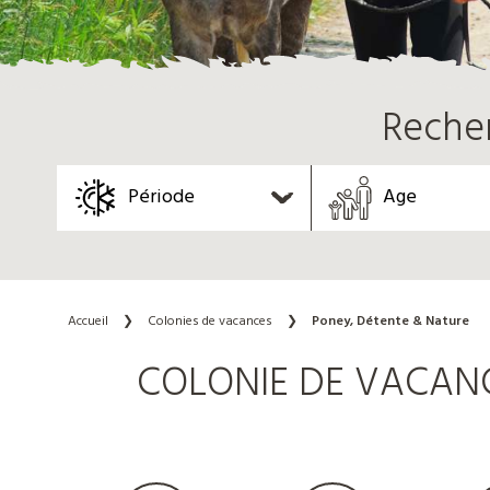
Reche
Période
Age
Accueil
❯
Colonies de vacances
❯
Poney, Détente & Nature
COLONIE DE VACANCE