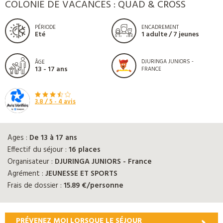
COLONIE DE VACANCES : QUAD & CROSS
PÉRIODE
ENCADREMENT
Eté
1 adulte / 7 jeunes
DJURINGA JUNIORS -
ÂGE
13 - 17 ans
FRANCE
3.8
/ 5 -
4
avis
Ages :
De 13 à 17 ans
Effectif du séjour :
16 places
Organisateur :
DJURINGA JUNIORS - France
Agrément :
JEUNESSE ET SPORTS
Frais de dossier :
15.89 €/personne
PRÉVENEZ MOI LORSQUE LE SÉJOUR