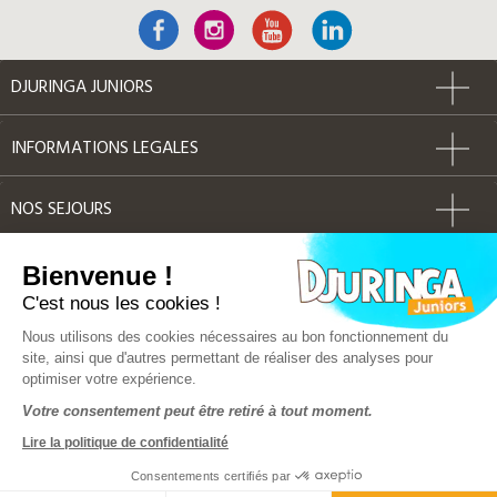
DJURINGA JUNIORS
INFORMATIONS LEGALES
NOS SEJOURS
AUTRES
Bienvenue !
C'est nous les cookies !
Label Qualité
Nous utilisons des cookies nécessaires au bon fonctionnement du
site, ainsi que d'autres permettant de réaliser des analyses pour
optimiser votre expérience.
© Djuringa Juniors 2018 - Tous droits réservés
Votre consentement peut être retiré à tout moment.
FAQ
|
CGV
|
Mentions légales
|
Plan du site
Lire la politique de confidentialité
Police d'assurance MMA 141 386 033
Solution e-commerce & création de site internet by Dedi
Consentements certifiés par