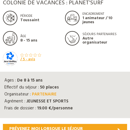
COLONIE DE VACANCES : PLANET'SURF
ENCADREMENT
PÉRIODE
1 animateur / 10
Toussaint
jeunes
SÉJOURS PARTENAIRES
ÂGE
Autre
8 - 15 ans
organisateur
/ 5 -
avis
Ages :
De 8 à 15 ans
Effectif du séjour :
50 places
Organisateur :
PARTENAIRE
Agrément :
JEUNESSE ET SPORTS
Frais de dossier :
19.00 €/personne
PRÉVENEZ MOI LORSQUE LE SÉJOUR