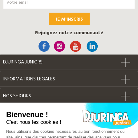
JE M'INSCRIS
Rejoignez notre communauté
DJURINGA JUNIORS
INFORMATIONS LEGALES
NOS SEJOURS
AUTRES
Bienvenue !
C'est nous les cookies !
Label Qualité
Nous utilisons des cookies nécessaires au bon fonctionnement du
site, ainsi que d'autres permettant de réaliser des analyses pour