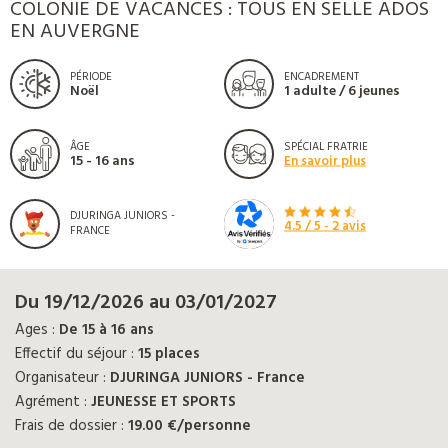
COLONIE DE VACANCES : TOUS EN SELLE ADOS
EN AUVERGNE
PÉRIODE
ENCADREMENT
Noël
1 adulte / 6 jeunes
ÂGE
SPÉCIAL FRATRIE
15 - 16 ans
En savoir plus
DJURINGA JUNIORS -
4.5
/ 5 -
2
avis
FRANCE
Du 19/12/2026 au 03/01/2027
Ages :
De 15 à 16 ans
Effectif du séjour :
15 places
Organisateur :
DJURINGA JUNIORS - France
Agrément :
JEUNESSE ET SPORTS
Frais de dossier :
19.00 €/personne