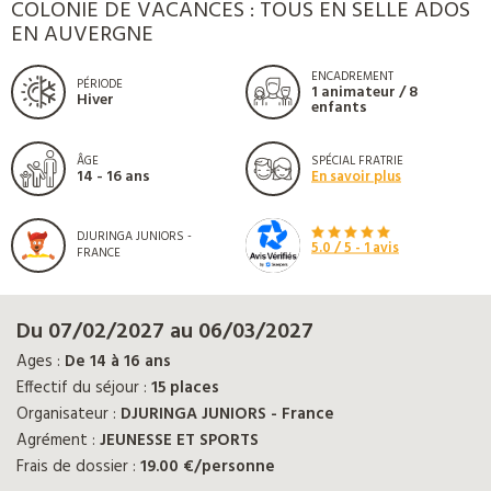
COLONIE DE VACANCES : TOUS EN SELLE ADOS
EN AUVERGNE
ENCADREMENT
PÉRIODE
1 animateur / 8
Hiver
enfants
ÂGE
SPÉCIAL FRATRIE
14 - 16 ans
En savoir plus
DJURINGA JUNIORS -
5.0
/ 5 -
1
avis
FRANCE
Du 07/02/2027 au 06/03/2027
Ages :
De 14 à 16 ans
Effectif du séjour :
15 places
Organisateur :
DJURINGA JUNIORS - France
Agrément :
JEUNESSE ET SPORTS
Frais de dossier :
19.00 €/personne