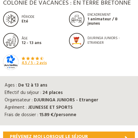
COLONIE DE VACANCES : EN TERRE BRETONNE
ENCADREMENT
PÉRIODE
1 animateur / 8
Eté
jeunes
DJURINGA JUNIORS -
ÂGE
12 - 13 ans
ETRANGER
4.5
/ 5 -
2
avis
Ages :
De 12 à 13 ans
Effectif du séjour :
24 places
Organisateur :
DJURINGA JUNIORS - Etranger
Agrément :
JEUNESSE ET SPORTS
Frais de dossier :
15.89 €/personne
PRÉVENEZ MOI LORSQUE LE SÉJOUR