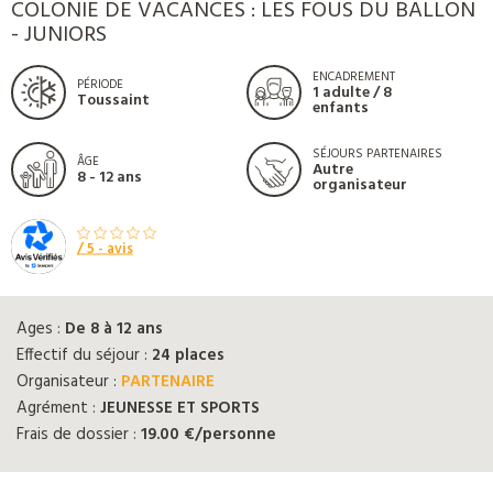
COLONIE DE VACANCES : LES FOUS DU BALLON
- JUNIORS
ENCADREMENT
PÉRIODE
1 adulte / 8
Toussaint
enfants
SÉJOURS PARTENAIRES
ÂGE
Autre
8 - 12 ans
organisateur
/ 5 -
avis
Ages :
De 8 à 12 ans
Effectif du séjour :
24 places
Organisateur :
PARTENAIRE
Agrément :
JEUNESSE ET SPORTS
Frais de dossier :
19.00 €/personne