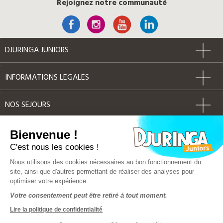
Rejoignez notre communauté
DJURINGA JUNIORS
INFORMATIONS LEGALES
NOS SEJOURS
AUTRES
Bienvenue !
C'est nous les cookies !
Label Qualité
Nous utilisons des cookies nécessaires au bon fonctionnement du
site, ainsi que d'autres permettant de réaliser des analyses pour
optimiser votre expérience.
© Djuringa Juniors 2018 - Tous droits réservés
Votre consentement peut être retiré à tout moment.
FAQ
|
CGV
|
Mentions légales
|
Plan du site
Lire la politique de confidentialité
Police d'assurance MMA 141 386 033