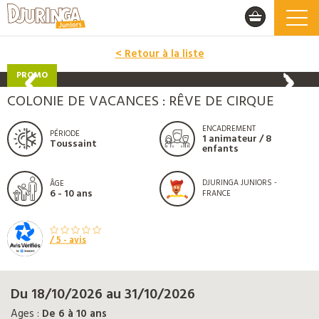
< Retour à la liste
PROMO
COLONIE DE VACANCES : RÊVE DE CIRQUE
ENCADREMENT
PÉRIODE
1 animateur / 8
Toussaint
enfants
DJURINGA JUNIORS -
ÂGE
6 - 10 ans
FRANCE
/ 5 -
avis
Du 18/10/2026 au 31/10/2026
Ages :
De 6 à 10 ans