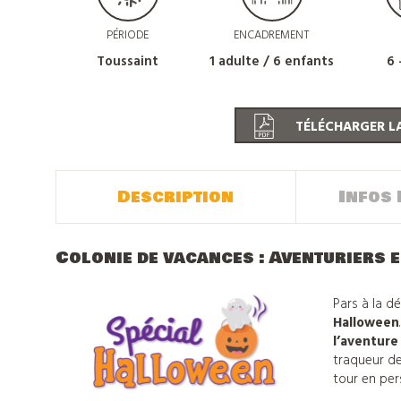
PÉRIODE
ENCADREMENT
Toussaint
1 adulte / 6 enfants
6 
TÉLÉCHARGER LA
Description
Infos 
Colonie de vacances : Aventuriers 
Pars à la d
Halloween
l’aventur
traqueur de
tour en per