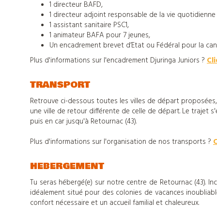
1 directeur BAFD,
1 directeur adjoint responsable de la vie quotidienne
Tout
1 assistant sanitaire PSC1,
1 animateur BAFA pour 7 jeunes,
sur
Un encadrement brevet d’Etat ou Fédéral pour la can
Plus d'informations sur l'encadrement Djuringa Juniors ?
Cli
Djuringa
TRANSPORT
Retrouve ci-dessous toutes les villes de départ proposées, ai
Nos
une ville de retour différente de celle de départ. Le trajet s
puis en car jusqu'à Retournac (43).
actualités
Plus d'informations sur l'organisation de nos transports ?
C
HEBERGEMENT
Contact
Tu seras hébergé(e) sur notre centre de Retournac (43). I
idéalement situé pour des colonies de vacances inoubliabl
confort nécessaire et un accueil familial et chaleureux.
Télécharger