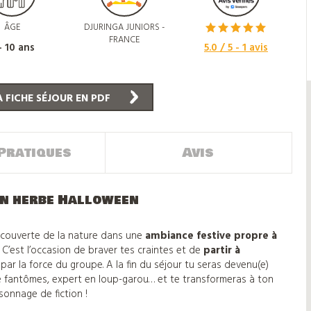
ÂGE
DJURINGA JUNIORS -
FRANCE
- 10 ans
5.0
/ 5 -
1
avis
 FICHE SÉJOUR EN PDF
Pratiques
Avis
en herbe Halloween
écouverte de la nature dans une
ambiance festive propre à
. C’est l’occasion de braver tes craintes et de
partir à
e
par la force du groupe. A la fin du séjour tu seras devenu(e)
 fantômes, expert en loup-garou… et te transformeras à ton
sonnage de fiction !