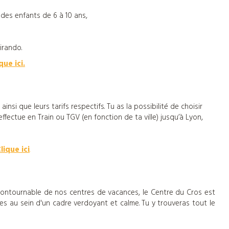
 des enfants de 6 à 10 ans,
irando.
que ici.
nsi que leurs tarifs respectifs. Tu as la possibilité de choisir
'effectue en Train ou TGV (en fonction de ta ville) jusqu’à Lyon,
lique ici
.
ncontournable de nos centres de vacances, le Centre du Cros est
es au sein d'un cadre verdoyant et calme. Tu y trouveras tout le