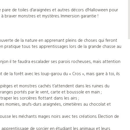
 pare de toiles d’araignées et autres décors d’Halloween pour
ts à braver monstres et mystères. Immersion garantie !
ouverte de la nature en apprenant pleins de choses qui feront
e en pratique tous tes apprentissages lors de la grande chasse au
njon il te faudra escalader ses parois rocheuses, mais attention
ut de la forêt avec les loup-garou du « Cros », mais gare à toi, ils
: pièges et monstres cachés t’attendent dans les ruines du
ranges portés par le vent, carte et boussole en main ;
ttraper les sorcières flottant dans les airs ;
isses momies, œufs-durs araignées, cimetières au chocolat et
repousse les méchants mages noirs avec tes créations. Election de
n apprentissage de sorcier en étudiant les animaux et leurs