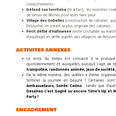
colonies
comportements ;
Défend ton territoire
(tir à l’arc) : les monstres 
de
de lancer de flèches pour leurs faire peur.
Village des Gobelins
(construction de cabane) : ga
vacances
Retournac en créant la plus originale des cabanes ;
Petit défilé d'Halloween
(visite costumée au march
maquillage) et défile auprès des villageois de Retourn
Nos
ACTIVITES ANNEXES
centres
Le reste du temps est consacré à la pratique 
quotidiennement et auxquelles, puisqu’il s’agit de 
trampoline, randonnée animée, jeux de société, 
d'hébergements
De la même manière, des veillées à thème organisé
terminer la journée en beauté ! Certaines son
Ambassadeurs, Soirée Casino
… tandis que d’aut
Dessinez c’est Gagné ou encore Time’s Up et 
Informations
Party !
pratiques
ENCADREMENT