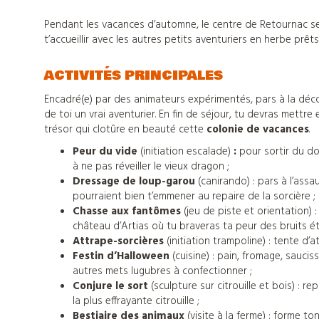
Pendant les vacances d’automne, le centre de Retournac se
t’accueillir avec les autres petits aventuriers en herbe prê
ACTIVITÉS PRINCIPALES
Encadré(e) par des animateurs expérimentés, pars à la déc
de toi un vrai aventurier. En fin de séjour, tu devras mettr
trésor qui clotûre en beauté cette
colonie de vacances
.
Peur du vide
(initiation escalade)
:
pour sortir du do
à ne pas réveiller le vieux dragon ;
Dressage de loup-garou
(canirando)
:
pars à l’assa
pourraient bien t’emmener au repaire de la sorcière ;
Chasse aux fantômes
(jeu de piste et orientation)
château d’Artias où tu braveras ta peur des bruits ét
Attrape-sorcières
(initiation trampoline)
: tente d’a
Festin d’Halloween
(cuisine) : pain, fromage, sauc
autres mets lugubres à confectionner ;
Nos
Conjure le sort
(sculpture sur citrouille et bois) : 
la plus effrayante citrouille ;
Bestiaire des animaux
(visite à la ferme)
: forme to