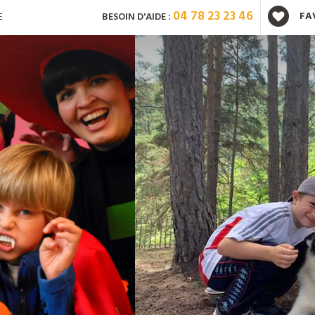
04 78 23 23 46
FA
E
BESOIN D'AIDE :
Vous avez déjà un compte ?
Mot de passe oublié ?
Nouveau client ?
Créez