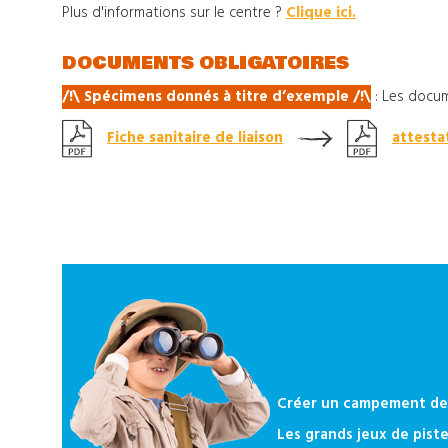
notre
Plus d'informations sur le centre ?
Clique ici.
catalogue
DOCUMENTS OBLIGATOIRES
/!\ Spécimens donnés à titre d’exemple
/
!\
:
Les docum
Fiche sanitaire de liaison
attesta
Créer un campement de 
Les grands jeux de piste